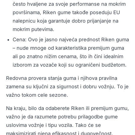
često hvaljene za svoje performanse na mokrim
površinama, Riken gume takođe poseduju EU
nalepnicu koja garantuje dobro prijanjanje na
mokrim putevima.
Cena: Ovo je jasno najveća prednost Riken guma
– nude mnoge od karakteristika premijum guma
ali po znatno nižim cenama, što ih čini idealnim
izborom za vozače koji su ograničeni budžetom.
Redovna provera stanja guma i njihova pravilna
zamena su ključni za sigurnost i dobru vožnju. To je
važno tokom cele sezone.
Na kraju, bilo da odaberete Riken ili premijum gumu,
važno je da razumete potrebu prilagodbe gume
uslovima vožnje i tipu vozila. Tako će se
maksimizirati njena efikasnost i dugovečnost.