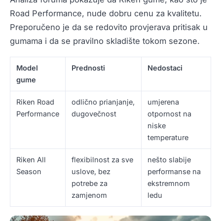
Road Performance, nude dobru cenu za kvalitetu.
Preporučeno je da se redovito provjerava pritisak u
gumama i da se pravilno skladište tokom sezone.
Model
Prednosti
Nedostaci
gume
Riken Road
odlično prianjanje,
umjerena
Performance
dugovečnost
otpornost na
niske
temperature
Riken All
flexibilnost za sve
nešto slabije
Season
uslove, bez
performanse na
potrebe za
ekstremnom
zamjenom
ledu