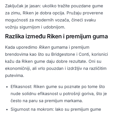
Zaključak je jasan: ukoliko tražite pouzdane gume
za zimu, Riken je dobra opcija. Pružaju proverene
mogućnosti za modernih vozača, čineći svaku
vožnju sigurnijom i udobnijom.
Razlika između Riken i premijum guma
Kada uporedimo
Riken
gumama i premijum
brendovima kao što su Bridgestone i Conti, korisnici
kažu da Riken gume daju dobre rezultate. Oni su
ekonomičniji, ali vrlo pouzdan i izdržljiv na različitim
putevima.
Efikasnost: Riken gume su poznate po tome što
nude solidnu efikasnost u potrošnji goriva, što je
često na paru sa premijum markama.
Sigurnost na mokrom: Iako su premijum gume