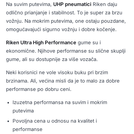
Na suvim putevima,
UHP pneumatici
Riken daju
odlično prianjanje i stabilnost. To je super za brzu
vožnju. Na mokrim putevima, one ostaju pouzdane,
omogućavajući sigurno vožnju i dobre kočenje.
Riken Ultra High Performance
gume su i
ekonomične. Njihove performanse su slične skuplji
gume, ali su dostupnije za više vozača.
Neki korisnici ne vole visoku buku pri brzim
brzinama. Ali, većina misli da je to malo za dobre
performanse po dobru ceni.
Izuzetna performansa na suvim i mokrim
putevima
Povoljna cena u odnosu na kvalitet i
performanse