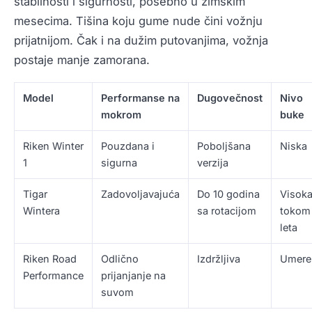
stabilnosti i sigurnosti, posebno u zimskim
mesecima. Tišina koju gume nude čini vožnju
prijatnijom. Čak i na dužim putovanjima, vožnja
postaje manje zamorana.
Model
Performanse na
Dugovečnost
Nivo
mokrom
buke
Riken Winter
Pouzdana i
Poboljšana
Niska
1
sigurna
verzija
Tigar
Zadovoljavajuća
Do 10 godina
Visok
Wintera
sa rotacijom
tokom
leta
Riken Road
Odlično
Izdržljiva
Umere
Performance
prijanjanje na
suvom