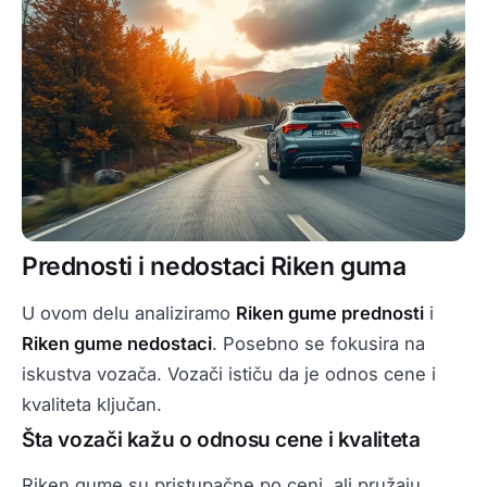
Prednosti i nedostaci Riken guma
U ovom delu analiziramo
Riken gume prednosti
i
Riken gume nedostaci
. Posebno se fokusira na
iskustva vozača. Vozači ističu da je odnos cene i
kvaliteta ključan.
Šta vozači kažu o odnosu cene i kvaliteta
Riken gume su pristupačne po ceni, ali pružaju