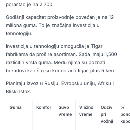
porastao je na 2.700.
Godišnji kapacitet proizvodnje povećan je na 12
miliona guma. To je značajna investicija u
tehnologiju.
Investicija u tehnologiju omogućila je Tigar
fabrikama da prošire asortiman. Sada imaju 1,500
različitih vrsta guma. Među njima su poznati
brendovi kao što su kormoran i tigar, plus Riken.
Planiraju izvoz u Rusiju, Evropsku uniju, Afriku i
Bliski Istok.
Guma
Komfor
Suvo
Vlažno
Odziv
%
vreme
vreme
pri
pon
vožnji
kupo