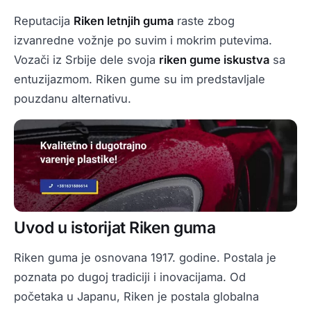
Reputacija
Riken letnjih guma
raste zbog
izvanredne vožnje po suvim i mokrim putevima.
Vozači iz Srbije dele svoja
riken gume iskustva
sa
entuzijazmom. Riken gume su im predstavljale
pouzdanu alternativu.
Uvod u istorijat Riken guma
Riken guma je osnovana 1917. godine. Postala je
poznata po dugoj tradiciji i inovacijama. Od
početaka u Japanu, Riken je postala globalna