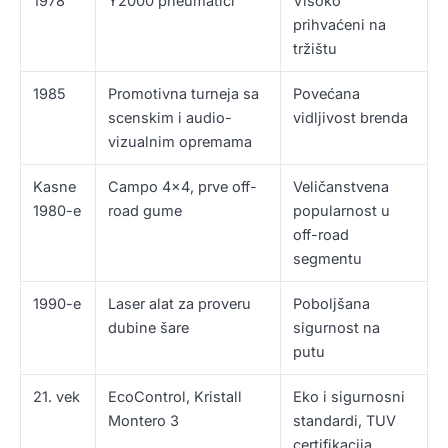
1978
Y2000 pneumatici
Visoko
prihvaćeni na
tržištu
1985
Promotivna turneja sa
Povećana
scenskim i audio-
vidljivost brenda
vizualnim opremama
Kasne
Campo 4×4, prve off-
Veličanstvena
1980-e
road gume
popularnost u
off-road
segmentu
1990-e
Laser alat za proveru
Poboljšana
dubine šare
sigurnost na
putu
21. vek
EcoControl, Kristall
Eko i sigurnosni
Montero 3
standardi, TUV
certifikacija