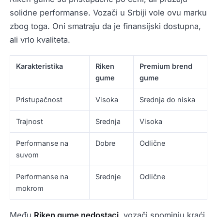
solidne performanse. Vozači u Srbiji vole ovu marku
zbog toga. Oni smatraju da je finansijski dostupna,
ali vrlo kvaliteta.
Karakteristika
Riken
Premium brend
gume
gume
Pristupačnost
Visoka
Srednja do niska
Trajnost
Srednja
Visoka
Performanse na
Dobre
Odlične
suvom
Performanse na
Srednje
Odlične
mokrom
Među
Riken gume nedostaci
, vozači spominju kraći