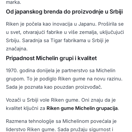
marka.
Od japanskog brenda do proizvodnje u Srbiji
Riken je počela kao inovacija u Japanu. Proširila se
u svet, otvarajući fabrike u više zemalja, uključujući
Srbiju. Saradnja sa Tigar fabrikama u Srbiji je
značajna.
Pripadnost Michelin grupi i kvalitet
1970. godina donijela je partnerstvo sa Michelin
grupom. To je podiglo Riken gume na novu razinu.
Sada je poznata kao pouzdan proizvođač.
Vozači u Srbiji vole Riken gume. Oni znaju da je
kvalitet ključni za
Riken gume Michelin grupacija
.
Razmena tehnologije sa Michelinom povećala je
liderstvo Riken gume. Sada pružaju sigurnost i