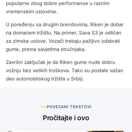
popularne zbog dobre performanse u raznim
vremenskim uslovima.
U poređenju sa drugim brendovima, Riken je dobar
na domaćem tržištu. Na primer, Sava S3 je odličan
za zimske uslove. Vozači trebaju pažljivo odabrati
gume, prema savjetima stručnjaka.
Završni zaključak je da Riken gume nude dobru
vožnju bez velikih troškova. Tako su postale važan
deo automobilskog tržišta u Srbiji.
POVEZANI TEKSTOVI
Pročitajte i ovo