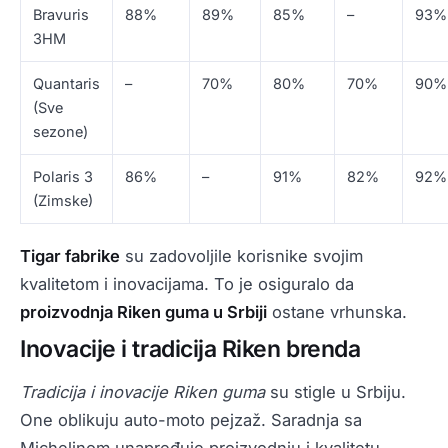
Bravuris
88%
89%
85%
–
93%
3HM
Quantaris
–
70%
80%
70%
90%
(Sve
sezone)
Polaris 3
86%
–
91%
82%
92%
(Zimske)
Tigar fabrike
su zadovoljile korisnike svojim
kvalitetom i inovacijama. To je osiguralo da
proizvodnja Riken guma u Srbiji
ostane vrhunska.
Inovacije i tradicija Riken brenda
Tradicija i inovacije Riken guma
su stigle u Srbiju.
One oblikuju auto-moto pejzaž. Saradnja sa