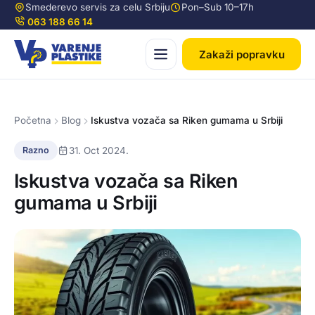
Smederevo servis za celu Srbiju
Pon–Sub 10–17h
063 188 66 14
Zakaži popravku
Početna
Blog
Iskustva vozača sa Riken gumama u Srbiji
31. Oct 2024.
Razno
Iskustva vozača sa Riken
gumama u Srbiji