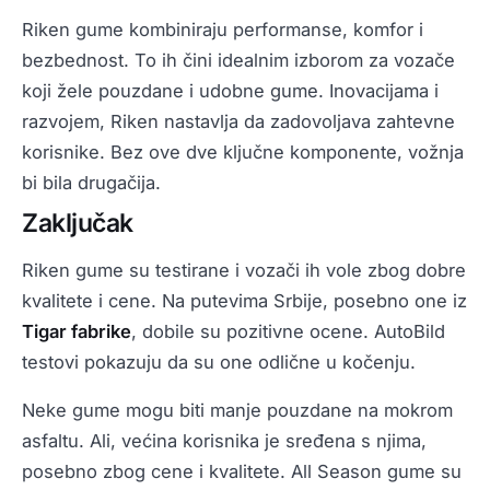
Riken gume kombiniraju performanse, komfor i
bezbednost. To ih čini idealnim izborom za vozače
koji žele pouzdane i udobne gume. Inovacijama i
razvojem, Riken nastavlja da zadovoljava zahtevne
korisnike. Bez ove dve ključne komponente, vožnja
bi bila drugačija.
Zaključak
Riken gume su testirane i vozači ih vole zbog dobre
kvalitete i cene. Na putevima Srbije, posebno one iz
Tigar fabrike
, dobile su pozitivne ocene. AutoBild
testovi pokazuju da su one odlične u kočenju.
Neke gume mogu biti manje pouzdane na mokrom
asfaltu. Ali, većina korisnika je sređena s njima,
posebno zbog cene i kvalitete. All Season gume su