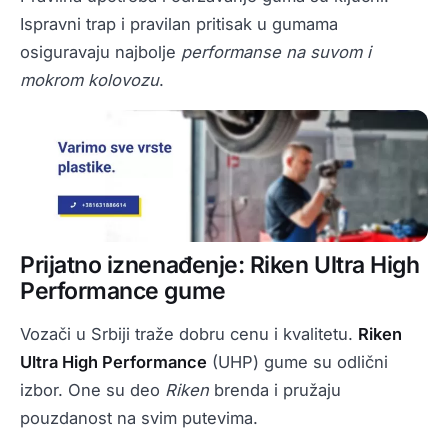
Ispravni trap i pravilan pritisak u gumama
osiguravaju najbolje
performanse na suvom i
mokrom kolovozu
.
Prijatno iznenađenje: Riken Ultra High
Performance gume
Vozači u Srbiji traže dobru cenu i kvalitetu.
Riken
Ultra High Performance
(UHP) gume su odlični
izbor. One su deo
Riken
brenda i pružaju
pouzdanost na svim putevima.