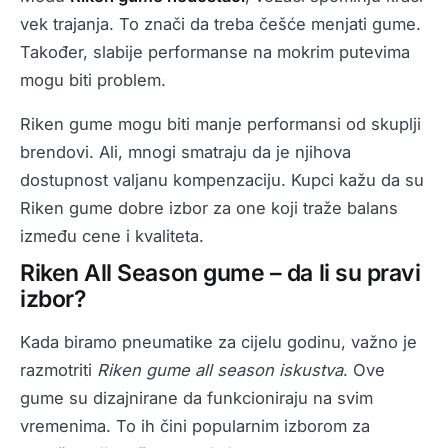
vek trajanja. To znači da treba češće menjati gume.
Također, slabije performanse na mokrim putevima
mogu biti problem.
Riken gume mogu biti manje performansi od skuplji
brendovi. Ali, mnogi smatraju da je njihova
dostupnost valjanu kompenzaciju. Kupci kažu da su
Riken gume dobre izbor za one koji traže balans
između cene i kvaliteta.
Riken All Season gume – da li su pravi
izbor?
Kada biramo pneumatike za cijelu godinu, važno je
razmotriti
Riken gume all season iskustva
. Ove
gume su dizajnirane da funkcioniraju na svim
vremenima. To ih čini popularnim izborom za