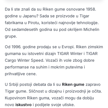
Da li ste znali da su Riken gume osnovane 1958.
godine u Japanu? Sada se proizvode u Tigar
fabrikama u Pirotu, koristeći najnovije tehnologije.
Od sedamdesetih godina su pod okriljem Michelin
grupe.
Od 1996. godine prodaju se u Evropi. Riken zimskim
gumama su istovetni dizajn TIGAR Winter i TIGAR
Cargo Winter Speed. Vozači ih vole zbog dobre
performanse na suhim i mokrim putevima i
prihvatljive cene.
U Srbiji postoji debata da li su
Riken gume
zapravo
Tigar gume. Sličnost u dizajnu i proizvodnji je očita.
Kupovinom Riken guma, vozači mogu da dobiju
novo
iskustvo
i podijele svoje utiske.