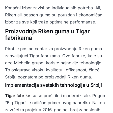
Konačni izbor zavisi od individualnih potreba. Ali,
Riken all-season gume su pouzdan i ekonomičan
izbor za sve koji traže optimalne performanse.
Proizvodnja Riken guma u Tigar
fabrikama
Pirot je postao centar za proizvodnju Riken guma
zahvaljujući Tigar fabrikama. Ove fabrike, koje su
deo Michelin grupe, koriste najnovije tehnologije.
To osigurava visoku kvalitetu i efikasnost, čineći
Srbiju poznatom po proizvodnji Riken guma.
Implementacija svetskih tehnologija u Srbiji
Tigar fabrike
su se proširile i modernizirale. Pogon
“Big Tigar” je odličan primer ovog napretka. Nakon
završetka projekta 2016. godine, broj zaposlenih