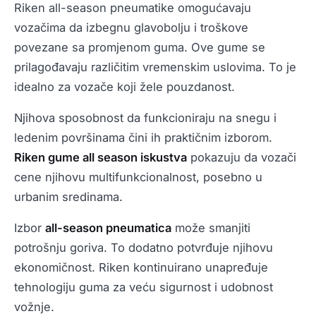
Riken all-season pneumatike omogućavaju
vozačima da izbegnu glavobolju i troškove
povezane sa promjenom guma. Ove gume se
prilagođavaju različitim vremenskim uslovima. To je
idealno za vozače koji žele pouzdanost.
Njihova sposobnost da funkcioniraju na snegu i
ledenim površinama čini ih praktičnim izborom.
Riken gume all season iskustva
pokazuju da vozači
cene njihovu multifunkcionalnost, posebno u
urbanim sredinama.
Izbor
all-season pneumatica
može smanjiti
potrošnju goriva. To dodatno potvrđuje njihovu
ekonomičnost. Riken kontinuirano unapređuje
tehnologiju guma za veću sigurnost i udobnost
vožnje.