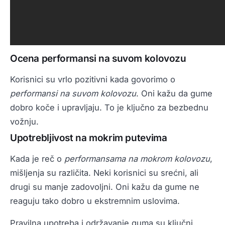
Ocena performansi na suvom kolovozu
Korisnici su vrlo pozitivni kada govorimo o
performansi na suvom kolovozu
. Oni kažu da gume
dobro koče i upravljaju. To je ključno za bezbednu
vožnju.
Upotrebljivost na mokrim putevima
Kada je reč o
performansama na mokrom kolovozu
,
mišljenja su različita. Neki korisnici su srećni, ali
drugi su manje zadovoljni. Oni kažu da gume ne
reaguju tako dobro u ekstremnim uslovima.
Pravilna upotreba i održavanje guma su ključni.