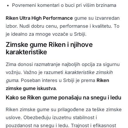
Povremeni komentari o buci pri višim brzinama
Riken Ultra High Performance
gume su izvanredan
izbor. Nudi dobru cenu, performanse i kvalitetu. To
je idealno za mnoge vozače u Srbiji.
Zimske gume Riken i njihove
karakteristike
Zima donosi razmatranje najboljih opcija za sigurnu
vožnju. Važno je razumeti
karakteristike zimskih
guma
. Poseban interes u Srbiji je prema
Riken
zimske gume iskustva
.
Kako se Riken gume ponašaju na snegu i ledu
Riken zimske gume su prilagođene za teške zimske
uslove. Obezbeđuju izuzetnu stabilnost i
pouzdanost na snegu i ledu. Trajnost i efikasnost