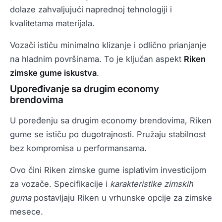
dolaze zahvaljujući naprednoj tehnologiji i
kvalitetama materijala.
Vozači ističu minimalno klizanje i odlično prianjanje
na hladnim površinama. To je ključan aspekt
Riken
zimske gume iskustva
.
Upoređivanje sa drugim economy
brendovima
U poređenju sa drugim economy brendovima, Riken
gume se ističu po dugotrajnosti. Pružaju stabilnost
bez kompromisa u performansama.
Ovo čini Riken zimske gume isplativim investicijom
za vozače. Specifikacije i
karakteristike zimskih
guma
postavljaju Riken u vrhunske opcije za zimske
mesece.