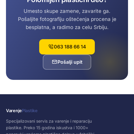
Umesto skupe zamene, zavarite ga.
Pošaljite fotografiju oštećenja procena je
besplatna, a radimo za celu Srbiju.
063 188 66 14
Pošalji upit
Varenje
Plastike
Specijalizovani servis za varenje i reparaciju
plastike. Preko 15 godina iskustva i 1000+