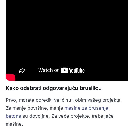
Kako odabrati odgovarajuću brusilicu
Prvo, morate odrediti veličinu i obim vašeg projekta.
Za manje površine, manje
masine za brusenje
betona
su dovoljne. Za veće projekte, treba jače
mašine.