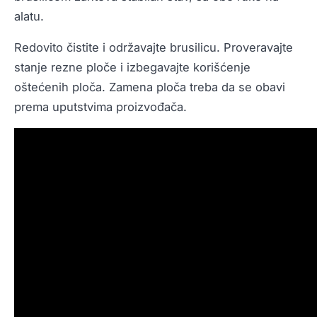
alatu.
Redovito čistite i održavajte brusilicu. Proveravajte
stanje rezne ploče i izbegavajte korišćenje
oštećenih ploča. Zamena ploča treba da se obavi
prema uputstvima proizvođača.