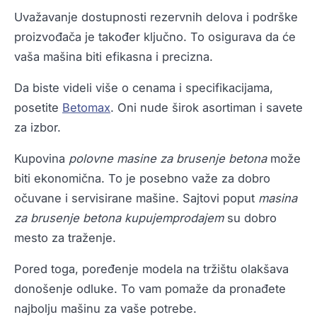
Uvažavanje dostupnosti rezervnih delova i podrške
proizvođača je također ključno. To osigurava da će
vaša mašina biti efikasna i precizna.
Da biste videli više o cenama i specifikacijama,
posetite
Betomax
. Oni nude širok asortiman i savete
za izbor.
Kupovina
polovne masine za brusenje betona
može
biti ekonomična. To je posebno važe za dobro
očuvane i servisirane mašine. Sajtovi poput
masina
za brusenje betona kupujemprodajem
su dobro
mesto za traženje.
Pored toga, poređenje modela na tržištu olakšava
donošenje odluke. To vam pomaže da pronađete
najbolju mašinu za vaše potrebe.