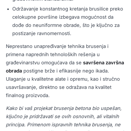
Održavanje konstantnog kretanja brusilice preko
celokupne površine izbegava mogućnost da
dođe do neuniformne obrade, što je ključno za
postizanje ravnomernosti.
Neprestano unapređivanje tehnika brusenja i
primena naprednih tehnoloških rešenja u
građevinarstvu omogućava da se
savršena završna
obrada
postigne brže i efikasnije nego ikada.
Ulaganje u kvalitetne alate i opremu, kao i stručno
usavršavanje, direktno se odražava na kvalitet
finalnog proizvoda.
Kako bi vaš projekat brusenja betona bio uspešan,
ključno je pridržavati se ovih osnovnih, ali vitalnih
principa. Primenom ispravnih tehnika brusenja, ne