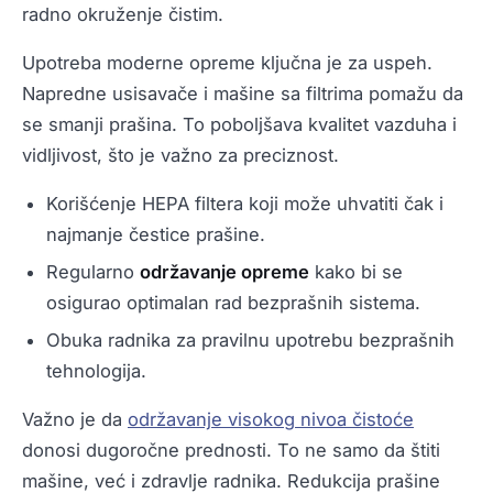
radno okruženje čistim.
Upotreba moderne opreme ključna je za uspeh.
Napredne usisavače i mašine sa filtrima pomažu da
se smanji prašina. To poboljšava kvalitet vazduha i
vidljivost, što je važno za preciznost.
Korišćenje HEPA filtera koji može uhvatiti čak i
najmanje čestice prašine.
Regularno
održavanje opreme
kako bi se
osigurao optimalan rad bezprašnih sistema.
Obuka radnika za pravilnu upotrebu bezprašnih
tehnologija.
Važno je da
održavanje visokog nivoa čistoće
donosi dugoročne prednosti. To ne samo da štiti
mašine, već i zdravlje radnika. Redukcija prašine