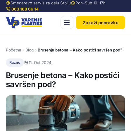
Smederevo servis za celu Srbiju
Pon–Sub 10–17h
063 188 66 14
Zakaži popravku
Početna
Blog
Brusenje betona – Kako postići savršen pod?
11. Oct 2024.
Razno
Brusenje betona – Kako postići
savršen pod?