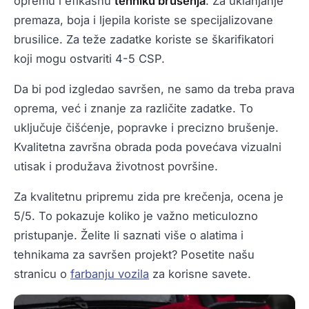
opremu i efikasnu
tehniku brusenja
. Za uklanjanje
premaza, boja i ljepila koriste se specijalizovane
brusilice. Za teže zadatke koriste se škarifikatori
koji mogu ostvariti 4-5 CSP.
Da bi pod izgledao savršen, ne samo da treba prava
oprema, već i znanje za različite zadatke. To
uključuje čišćenje, popravke i precizno brušenje.
Kvalitetna završna obrada poda povećava vizualni
utisak i produžava životnost površine.
Za kvalitetnu pripremu zida pre krečenja, ocena je
5/5. To pokazuje koliko je važno meticulozno
pristupanje. Želite li saznati više o alatima i
tehnikama za savršen projekt? Posetite našu
stranicu o
farbanju vozila
za korisne savete.