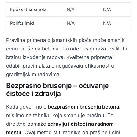
Epoksidna smola
N/A
N/A
Poliftalimid
N/A
N/A
Pravilna primena dijamantskih ploča može smanjiti
cenu brušenja betona. Također osigurava kvalitet i
brzinu izvođenja radova. Kvalitetna priprema i
odabir pravih alata omogućavaju efikasnost u
graditeljskim radovima.
Bezprašno brusenje – očuvanje
čistoće i zdravlja
Kada govorimo o
bezprašnom brusenju betona
,
mislimo na tehniku koja smanjuje prašinu. To
direktno pomaže
zdravlju i čistoći na radnom
mestu
. Ovaj metod štiti radnike od prašine i čini