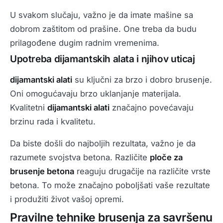
U svakom slučaju, važno je da imate mašine sa
dobrom zaštitom od prašine. One treba da budu
prilagođene dugim radnim vremenima.
Upotreba dijamantskih alata i njihov uticaj
dijamantski alati
su ključni za brzo i dobro brusenje.
Oni omogućavaju brzo uklanjanje materijala.
Kvalitetni
dijamantski alati
značajno povećavaju
brzinu rada i kvalitetu.
Da biste došli do najboljih rezultata, važno je da
razumete svojstva betona. Različite
ploče za
brusenje betona
reaguju drugačije na različite vrste
betona. To može značajno poboljšati vaše rezultate
i produžiti život vašoj opremi.
Pravilne tehnike brusenja za savršenu