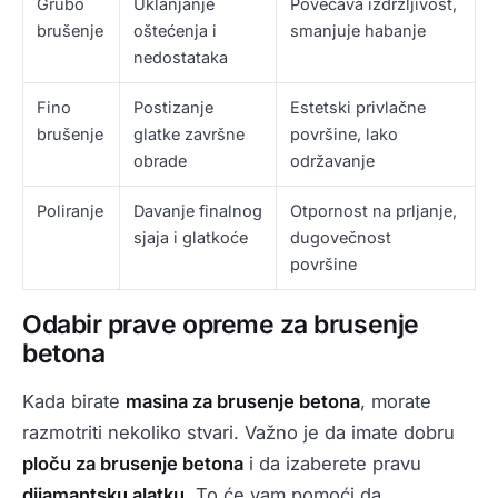
Grubo
Uklanjanje
Povećava izdržljivost,
brušenje
oštećenja i
smanjuje habanje
nedostataka
Fino
Postizanje
Estetski privlačne
brušenje
glatke završne
površine, lako
obrade
održavanje
Poliranje
Davanje finalnog
Otpornost na prljanje,
sjaja i glatkoće
dugovečnost
površine
Odabir prave opreme za brusenje
betona
Kada birate
masina za brusenje betona
, morate
razmotriti nekoliko stvari. Važno je da imate dobru
ploču za brusenje betona
i da izaberete pravu
dijamantsku alatku
. To će vam pomoći da