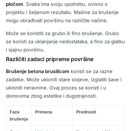
pločom
. Svaka ima svoju upotrebu, ovisno o
projektu i željenom rezultatu. Mašine za brušenje
mogu obrađivati površinu na različite načine.
Može se koristiti za grubo ili fino brušenje. Grubo
se koristi za uklanjanje nedostataka, a fino za glatku
i sjajnu površinu.
Različiti zadaci pripreme površine
Brušenje betona brusilicom
koristi se za razne
zadatke. Može ukloniti stare slojeve, izglatiti šave i
ukloniti neravnine. Ovaj proces se koristi i u
domovima zbog estetike i dugotrajnosti.
Faza
Primena
Prednosti
brušenja