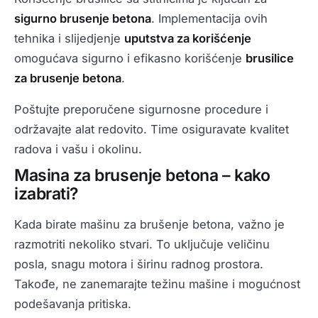
sigurno brusenje betona
. Implementacija ovih
tehnika i slijedjenje
uputstva za korišćenje
omogućava sigurno i efikasno korišćenje
brusilice
za brusenje betona
.
Poštujte preporučene sigurnosne procedure i
održavajte alat redovito. Time osiguravate kvalitet
radova i vašu i okolinu.
Masina za brusenje betona – kako
izabrati?
Kada birate mašinu za brušenje betona, važno je
razmotriti nekoliko stvari. To uključuje veličinu
posla, snagu motora i širinu radnog prostora.
Takođe, ne zanemarajte težinu mašine i mogućnost
podešavanja pritiska.