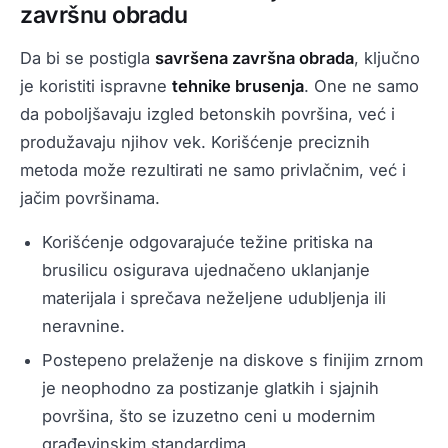
završnu obradu
Da bi se postigla
savršena završna obrada
, ključno
je koristiti ispravne
tehnike brusenja
. One ne samo
da poboljšavaju izgled betonskih površina, već i
produžavaju njihov vek. Korišćenje preciznih
metoda može rezultirati ne samo privlačnim, već i
jačim površinama.
Korišćenje odgovarajuće težine pritiska na
brusilicu osigurava ujednačeno uklanjanje
materijala i sprečava neželjene udubljenja ili
neravnine.
Postepeno prelaženje na diskove s finijim zrnom
je neophodno za postizanje glatkih i sjajnih
površina, što se izuzetno ceni u modernim
građevinskim standardima.