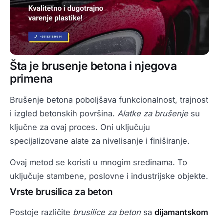
Šta je brusenje betona i njegova
primena
Brušenje betona poboljšava funkcionalnost, trajnost
i izgled betonskih površina.
Alatke za brušenje
su
ključne za ovaj proces. Oni uključuju
specijalizovane alate za nivelisanje i finiširanje.
Ovaj metod se koristi u mnogim sredinama. To
uključuje stambene, poslovne i industrijske objekte.
Vrste brusilica za beton
Postoje različite
brusilice za beton
sa
dijamantskom