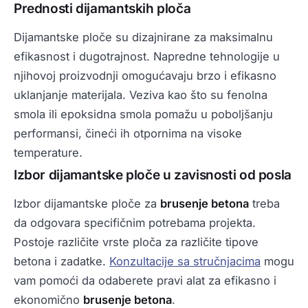
Prednosti dijamantskih ploča
Dijamantske ploče su dizajnirane za maksimalnu
efikasnost i dugotrajnost. Napredne tehnologije u
njihovoj proizvodnji omogućavaju brzo i efikasno
uklanjanje materijala. Veziva kao što su fenolna
smola ili epoksidna smola pomažu u poboljšanju
performansi, čineći ih otpornima na visoke
temperature.
Izbor dijamantske ploče u zavisnosti od posla
Izbor dijamantske ploče za
brusenje betona
treba
da odgovara specifičnim potrebama projekta.
Postoje različite vrste ploča za različite tipove
betona i zadatke.
Konzultacije sa stručnjacima
mogu
vam pomoći da odaberete pravi alat za efikasno i
ekonomično
brusenje betona
.