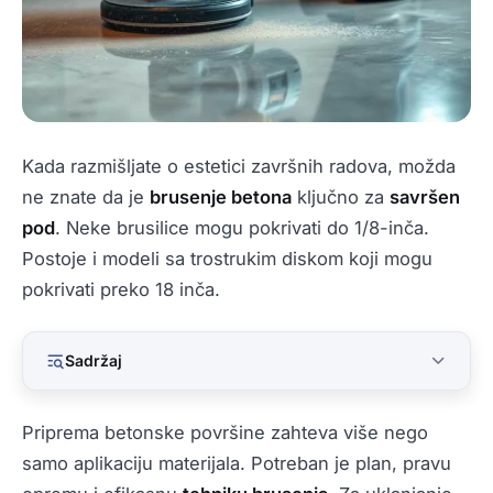
Kada razmišljate o estetici završnih radova, možda
ne znate da je
brusenje betona
ključno za
savršen
pod
. Neke brusilice mogu pokrivati do 1/8-inča.
Postoje i modeli sa trostrukim diskom koji mogu
pokrivati preko 18 inča.
Sadržaj
Priprema betonske površine zahteva više nego
samo aplikaciju materijala. Potreban je plan, pravu