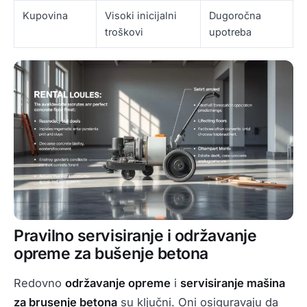
Kupovina
Visoki inicijalni
Dugoročna
troškovi
upotreba
Pravilno servisiranje i održavanje
opreme za bušenje betona
Redovno
održavanje opreme
i
servisiranje mašina
za brusenje betona
su ključni. Oni osiguravaju da