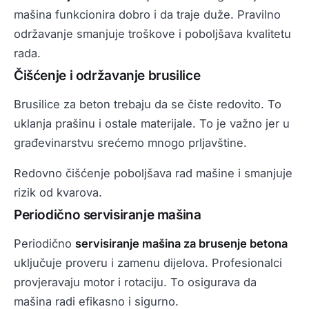
mašina funkcionira dobro i da traje duže. Pravilno
održavanje smanjuje troškove i poboljšava kvalitetu
rada.
Čišćenje i održavanje brusilice
Brusilice za beton trebaju da se čiste redovito. To
uklanja prašinu i ostale materijale. To je važno jer u
građevinarstvu srećemo mnogo prljavštine.
Redovno čišćenje poboljšava rad mašine i smanjuje
rizik od kvarova.
Periodično servisiranje mašina
Periodično
servisiranje mašina za brusenje betona
uključuje proveru i zamenu dijelova. Profesionalci
provjeravaju motor i rotaciju. To osigurava da
mašina radi efikasno i sigurno.