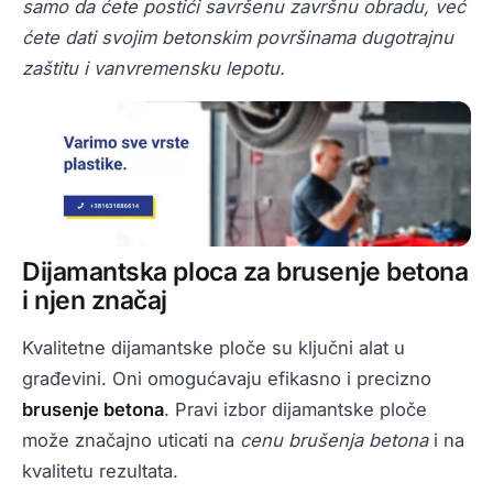
samo da ćete postići savršenu završnu obradu, već
ćete dati svojim betonskim površinama dugotrajnu
zaštitu i vanvremensku lepotu.
Dijamantska ploca za brusenje betona
i njen značaj
Kvalitetne dijamantske ploče su ključni alat u
građevini. Oni omogućavaju efikasno i precizno
brusenje betona
. Pravi izbor dijamantske ploče
može značajno uticati na
cenu brušenja betona
i na
kvalitetu rezultata.