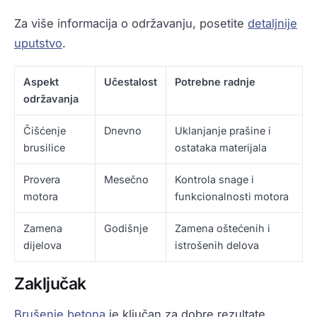
Za više informacija o održavanju, posetite
detaljnije
uputstvo
.
Aspekt
Učestalost
Potrebne radnje
održavanja
Čišćenje
Dnevno
Uklanjanje prašine i
brusilice
ostataka materijala
Provera
Mesečno
Kontrola snage i
motora
funkcionalnosti motora
Zamena
Godišnje
Zamena oštećenih i
dijelova
istrošenih delova
Zaključak
Brušenje betona
je ključan za dobre rezultate.