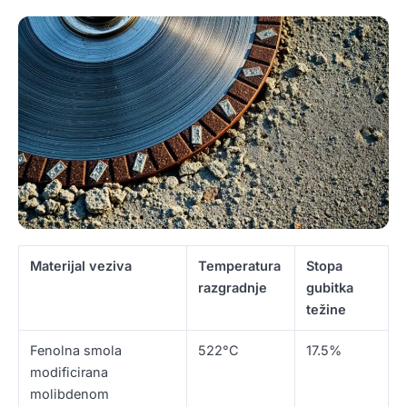
Materijal veziva
Temperatura
Stopa
razgradnje
gubitka
težine
Fenolna smola
522°C
17.5%
modificirana
molibdenom