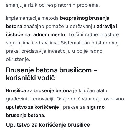
smanjuje rizik od respiratornih problema.
Implementacija metoda
bezprašnog brusenja
betona
značajno pomaže u održavanju
zdravlja i
čistoće na radnom mestu
. To čini radne prostore
sigurnijima i zdravijima. Sistematičan pristup ovoj
praksi predstavlja investiciju u bolje radno
okruženje.
Brusenje betona brusilicom –
korisnički vodič
Brusilica za brusenje betona
je ključan alat u
građevini i renovaciji. Ovaj vodič vam daje osnovno
uputstvo za korišćenje
i prakse za
sigurno
brusenje betona
.
Uputstvo za korišćenje brusilice