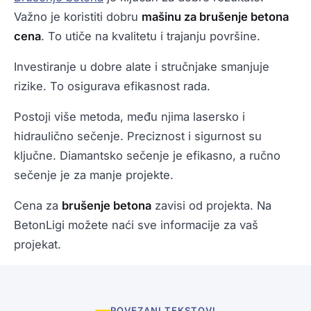
Važno je koristiti dobru
mašinu za brušenje betona
cena
. To utiče na kvalitetu i trajanju površine.
Investiranje u dobre alate i stručnjake smanjuje
rizike. To osigurava efikasnost rada.
Postoji više metoda, među njima lasersko i
hidraulično sečenje. Preciznost i sigurnost su
ključne. Diamantsko sečenje je efikasno, a ručno
sečenje je za manje projekte.
Cena za
brušenje betona
zavisi od projekta. Na
BetonLigi možete naći sve informacije za vaš
projekat.
POVEZANI TEKSTOVI