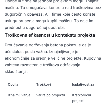
Osobe ili firme sa jednom projektom mogu iznajmiti
mašinu. To omogućava kontrolu nad troškovima bez
dugoročnih obaveza. Ali, firme koje često koriste
uslugu brusenja mogu kupiti mašinu. To daje im
prednost u dugoročnoj upotrebi.
Troškovna efikasnost u kontekstu projekta
Proučavanje održavanja betona pokazuje da je
učestalost posla važna. Iznajmljivanje je
ekonomičnije za srednje veličine projekte. Kupovina
zahteva razmatranje troškova održavanja i
skladištenja.
Opcija
Troškovi
Isplativost za
Iznajmljivanje
Varira po projektu
Kratkoročni
projekti