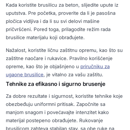
Kada koristite brusilicu za beton, slijedite upute iz
uputstva. Pre početka, proverite da li je pasošna
pločica vidljiva i da li su svi delovi mašine
pričvršćeni. Pored toga, prilagodite režim rada
brusilice materijalu koji obrađujete.
Nažalost, koristite ličnu zaštitnu opremu, kao što su
zaštitne naočare i rukavice. Pravilno korišćenje
opreme, kao što je objašnjeno u
priručniku za
ugaone brusilice
, je vitalno za vašu zaštitu.
Tehnike za efikasno i sigurno brusenje
Za dobre rezultate i sigurnost, koristite tehnike koje
obezbeđuju uniformni pritisak. Započnite sa
manjom snagom i povećavajte intenzitet kako
materijal postepeno obrađujete. Rukovanje
brusilicom zahteva stabilan stav, sa obe ruke na