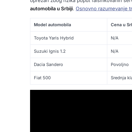
oprezan zbog rizika poput falsifikovanih ser
automobila u Srbiji
.
Osnovno razumevanje tr
Model automobila
Cena u Srb
Toyota Yaris Hybrid
N/A
Suzuki Ignis 1.2
N/A
Dacia Sandero
Povoljno
Fiat 500
Srednja kl