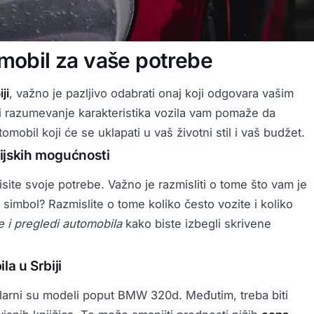
omobil za vaše potrebe
ji
, važno je pazljivo odabrati onaj koji odgovara vašim
li razumevanje karakteristika vozila vam pomaže da
mobil koji će se uklapati u vaš životni stil i vaš budžet.
sijskih mogućnosti
isite svoje potrebe. Važno je razmisliti o tome što vam je
 simbol? Razmislite o tome koliko često vozite i koliko
 i pregledi automobila
kako biste izbegli skrivene
a u Srbiji
pularni su modeli poput BMW 320d. Međutim, treba biti