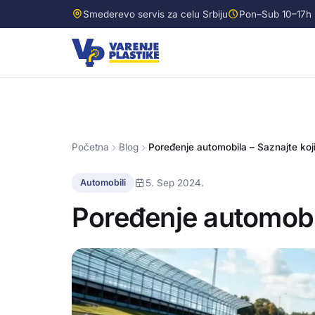
Smederevo servis za celu Srbiju
Pon–Sub 10–17h
Početna
Blog
Poređenje automobila – Saznajte koji
5. Sep 2024.
Automobili
Poređenje automobil