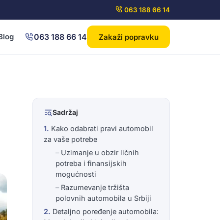
063 188 66 14
063 188 66 14
Blog
Zakaži popravku
Sadržaj
Kako odabrati pravi automobil
za vaše potrebe
Uzimanje u obzir ličnih
potreba i finansijskih
mogućnosti
Razumevanje tržišta
polovnih automobila u Srbiji
Detaljno poređenje automobila: