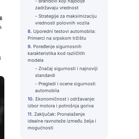
Brandovi koji najbolje
zadržavaju vrednost
Strategije za maksimizaciju
i
vrednosti polovnih vozila
a
Uporedni testovi automobila:
Primerci na srpskom tržištu
Poređenje sigurnosnih
karakteristika kod različitih
i
modela
Značaj sigurnosti i najnoviji
standardi
Pregledi i ocene sigurnosti
automobila
Ekonomičnost i održavanje:
izbor motora i potrošnja goriva
Zaključak: Pronalaženje
idealne ravnoteže između želja i
mogućnosti