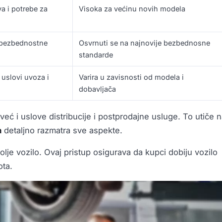
a i potrebe za
Visoka za većinu novih modela
e bezbednostne
Osvrnuti se na najnovije bezbednosne
standarde
 uslovi uvoza i
Varira u zavisnosti od modela i
dobavljača
već i uslove distribucije i postprodajne usluge. To utiče 
a
detaljno razmatra sve aspekte.
bolje vozilo. Ovaj pristup osigurava da kupci dobiju vozilo
ota.