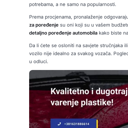
potrebama, a ne samo na popularnosti.
Prema procjenama, pronalaženje odgovaraju
za poređenje
su oni koji su u vašem budžet
detaljno poređenje automobila
kako biste naš
Da li ćete se osloniti na savjete stručnjaka 
vozilo nije idealno za svakog vozača. Pogle
u odluci.