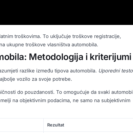
odatnim troškovima. To uključuje troškove registracije,
i na ukupne troškove vlasništva automobila.
bila: Metodologija i kriterijumi
azumjeti razlike između tipova automobila.
Uporedni testo
bolje vozilo za svoje potrebe.
mičnosti do pouzdanosti. To omogućuje da svaki automobi
temelji na objektivnim podacima, ne samo na subjektivnim
Rezultat