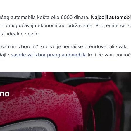
ćeg automobila košta oko 6000 dinara.
Najbolji automobil
u i omogućavaju ekonomično održavanje. Pripremite se z
li idealno vozilo.
ili samim izborom? Srbi volje nemačke brendove, ali svaki
dajte
savete za izbor prvog automobila
koji će vam pomoć