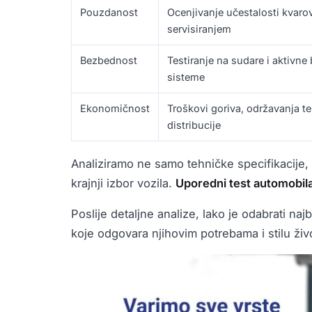
Pouzdanost
Ocenjivanje učestalosti kvarov
servisiranjem
Bezbednost
Testiranje na sudare i aktivn
sisteme
Ekonomičnost
Troškovi goriva, održavanja te
distribucije
Analiziramo ne samo tehničke specifikacije, 
krajnji izbor vozila.
Uporedni test automobil
Poslije detaljne analize, lako je odabrati naj
koje odgovara njihovim potrebama i stilu živ