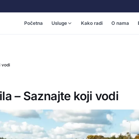
Početna
Usluge
Kako radi
O nama
 vodi
a – Saznajte koji vodi