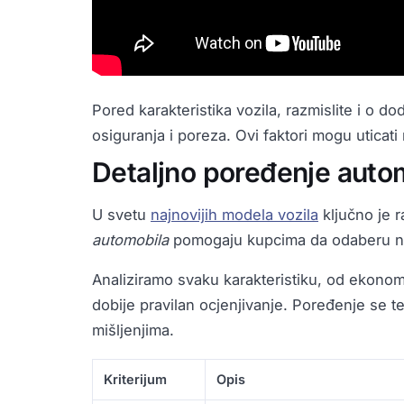
Pored karakteristika vozila, razmislite i o d
osiguranja i poreza. Ovi faktori mogu uticat
Detaljno poređenje automo
U svetu
najnovijih modela vozila
ključno je r
automobila
pomogaju kupcima da odaberu naj
Analiziramo svaku karakteristiku, od ekono
dobije pravilan ocjenjivanje. Poređenje se 
mišljenjima.
Kriterijum
Opis