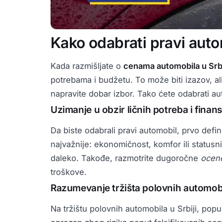
Kako odabrati pravi aut
Kada razmišljate o
cenama automobila u Srbi
potrebama i budžetu. To može biti izazov, a
napravite dobar izbor. Tako ćete odabrati auto
Uzimanje u obzir ličnih potreba i finan
Da biste odabrali pravi automobil, prvo defin
najvažnije: ekonomičnost, komfor ili statusni
daleko. Takođe, razmotrite dugoročne
ocene
troškove.
Razumevanje tržišta polovnih automobil
Na tržištu polovnih automobila u Srbiji, po