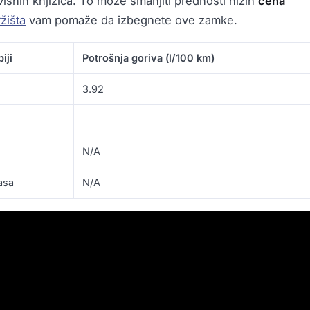
visnih knjižica. To može smanjiti prednosti nižih
cena
žišta
vam pomaže da izbegnete ove zamke.
iji
Potrošnja goriva (l/100 km)
3.92
N/A
asa
N/A