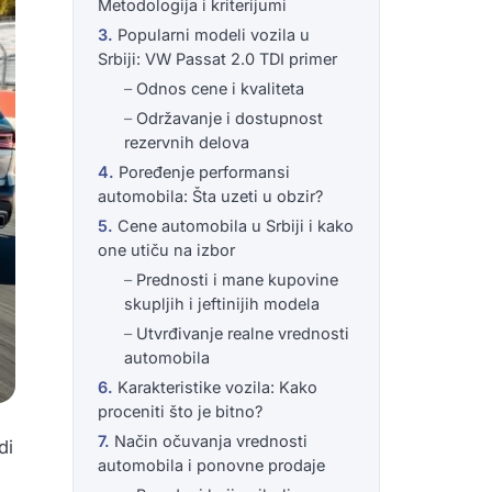
Metodologija i kriterijumi
Popularni modeli vozila u
Srbiji: VW Passat 2.0 TDI primer
Odnos cene i kvaliteta
Održavanje i dostupnost
rezervnih delova
Poređenje performansi
automobila: Šta uzeti u obzir?
Cene automobila u Srbiji i kako
one utiču na izbor
Prednosti i mane kupovine
skupljih i jeftinijih modela
Utvrđivanje realne vrednosti
automobila
Karakteristike vozila: Kako
proceniti što je bitno?
Način očuvanja vrednosti
di
automobila i ponovne prodaje