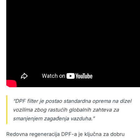
“DPF filter je postao standardna oprema na dizel
vozilima zbog rastućih globalnih zahteva za
smanjenjem zagađenja vazduha.”
Redovna regeneracija DPF-a je ključna za dobru