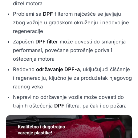
dizel motora
Problemi sa
DPF
filterom najčešće se javljaju
zbog vožnje u gradskom okruženju i nedovoljne
regeneracije
Zapušen
DPF filter
može dovesti do smanjenja
performansi, povećane potrošnje goriva i
oštećenja motora
Redovno
održavanje DPF-a
, uključujući čišćenje
i regeneraciju, ključno je za produžetak njegovog
radnog veka
Nepravilno održavanje vozila može dovesti do
trajnih oštećenja
DPF
filtera, pa čak i do požara