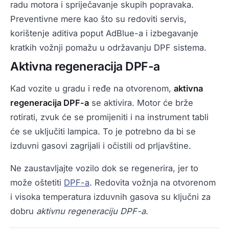
radu motora i spriječavanje skupih popravaka.
Preventivne mere kao što su redoviti servis,
korištenje aditiva poput AdBlue-a i izbegavanje
kratkih vožnji pomažu u održavanju DPF sistema.
Aktivna regeneracija DPF-a
Kad vozite u gradu i ređe na otvorenom,
aktivna
regeneracija DPF-a
se aktivira. Motor će brže
rotirati, zvuk će se promijeniti i na instrument tabli
će se uključiti lampica. To je potrebno da bi se
izduvni gasovi zagrijali i očistili od prljavštine.
Ne zaustavljajte vozilo dok se regenerira, jer to
može oštetiti
DPF-a
. Redovita vožnja na otvorenom
i visoka temperatura izduvnih gasova su ključni za
dobru
aktivnu regeneraciju DPF-a
.