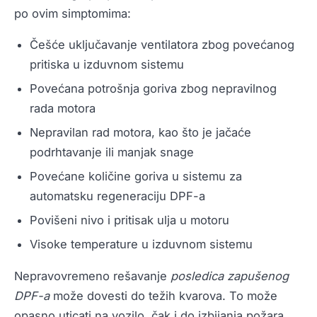
po ovim simptomima:
Češće uključavanje ventilatora zbog povećanog
pritiska u izduvnom sistemu
Povećana potrošnja goriva zbog nepravilnog
rada motora
Nepravilan rad motora, kao što je jačaće
podrhtavanje ili manjak snage
Povećane količine goriva u sistemu za
automatsku regeneraciju DPF-a
Povišeni nivo i pritisak ulja u motoru
Visoke temperature u izduvnom sistemu
Nepravovremeno rešavanje
posledica zapušenog
DPF-a
može dovesti do težih kvarova. To može
opasno uticati na vozilo, čak i do izbijanja požara.