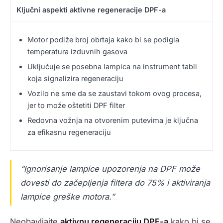
Ključni aspekti aktivne regeneracije DPF-a
Motor podiže broj obrtaja kako bi se podigla
temperatura izduvnih gasova
Uključuje se posebna lampica na instrument tabli
koja signalizira regeneraciju
Vozilo ne sme da se zaustavi tokom ovog procesa,
jer to može oštetiti DPF filter
Redovna vožnja na otvorenim putevima je ključna
za efikasnu regeneraciju
“Ignorisanje lampice upozorenja na DPF može
dovesti do začepljenja filtera do 75% i aktiviranja
lampice greške motora.”
Neobavljajte
aktivnu regeneraciju DPF-a
kako bi se