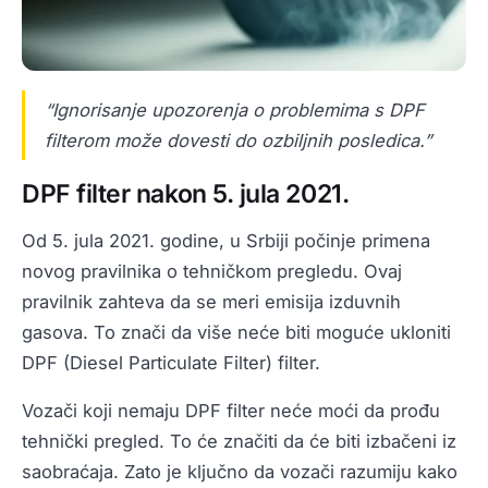
“Ignorisanje upozorenja o problemima s DPF
filterom može dovesti do ozbiljnih posledica.”
DPF filter nakon 5. jula 2021.
Od 5. jula 2021. godine, u Srbiji počinje primena
novog pravilnika o tehničkom pregledu. Ovaj
pravilnik zahteva da se meri emisija izduvnih
gasova. To znači da više neće biti moguće ukloniti
DPF (Diesel Particulate Filter) filter.
Vozači koji nemaju DPF filter neće moći da prođu
tehnički pregled. To će značiti da će biti izbačeni iz
saobraćaja. Zato je ključno da vozači razumiju kako