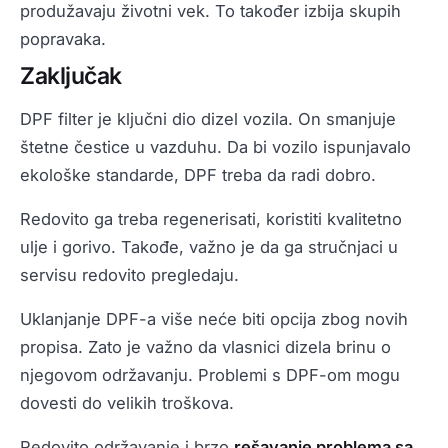
produžavaju životni vek. To također izbija skupih
popravaka.
Zaključak
DPF filter je ključni dio dizel vozila. On smanjuje
štetne čestice u vazduhu. Da bi vozilo ispunjavalo
ekološke standarde, DPF treba da radi dobro.
Redovito ga treba regenerisati, koristiti kvalitetno
ulje i gorivo. Takođe, važno je da ga stručnjaci u
servisu redovito pregledaju.
Uklanjanje DPF-a više neće biti opcija zbog novih
propisa. Zato je važno da vlasnici dizela brinu o
njegovom održavanju. Problemi s DPF-om mogu
dovesti do velikih troškova.
Redovito održavanje i brzo
rešavanje problema sa