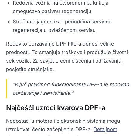
Redovna vožnja na otvorenom putu koja
omogućava pasivnu regeneraciju
Stručna dijagnostika i periodična servisna
regeneracija u ovlašćenom servisu
Redovito održavanje DPF filtera donosi velike
prednosti. To smanjuje troškove i produžuje životni
vek vozila. Za savjet o ceni čišćenja i održavanju,
posjetite stručnjake.
“Ključ pravilnog funkcionisanja DPF-a je redovno
održavanje i servisiranje.”
Najčešći uzroci kvarova DPF-a
Nedostaci u motora i elektronskih sistema mogu
uzrokovati često začepljenje DPF-a.
Detaljnom