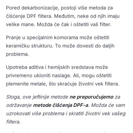
Pored dekarbonizacije, postoji više metoda za
čišćenje DPF filtera. Međutim, neke od njih imaju
velike mane. Možda će čak i oštetiti vaš filter.
Pranje u specijalnim komorama može oštetiti
keramičku strukturu. To može dovesti do daljih
problema.
Upotreba aditiva i hemijskih sredstava može
privremeno ukloniti naslage. Ali, mogu oštetiti
plemenite metale, što skraćuje životni vek filtera.
Stoga, ove jeftinije metode
ne preporučujemo
za
održavanje
metode čišćenja DPF-a
. Možda će vam
uzrokovati više problema i skratiti životni vek vašeg
filtera.