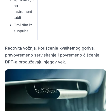
na
instrument
tabli
Crni dim iz
auspuha
Redovita vožnja, korišćenje kvalitetnog goriva,
pravovremeno servisiranje i povremeno čišćenje
DPF-a produžavaju njegov vek.