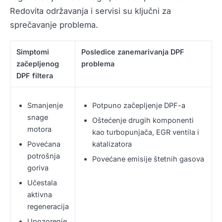
Redovita održavanja i servisi su ključni za
sprečavanje problema.
Simptomi
Posledice zanemarivanja DPF
začepljenog
problema
DPF filtera
Smanjenje
Potpuno začepljenje DPF-a
snage
Oštećenje drugih komponenti
motora
kao turbopunjača, EGR ventila i
Povećana
katalizatora
potrošnja
Povećane emisije štetnih gasova
goriva
Učestala
aktivna
regeneracija
Upozorenje