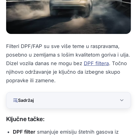
Filteri DPF/FAP su sve više teme u raspravama,
posebno u zemljama s lošim kvalitetom goriva i ulja.
Dizel vozila danas ne mogu bez
DPF filtera
. Točno
njihovo održavanje je ključno da izbegne skupo
popravke ili zamene.
Sadržaj
Ključne tačke:
DPF filter
smanjuje emisiju štetnih gasova iz