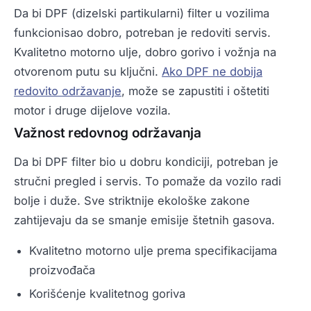
Da bi DPF (dizelski partikularni) filter u vozilima
funkcionisao dobro, potreban je redoviti servis.
Kvalitetno motorno ulje, dobro gorivo i vožnja na
otvorenom putu su ključni.
Ako DPF ne dobija
redovito održavanje
, može se zapustiti i oštetiti
motor i druge dijelove vozila.
Važnost redovnog održavanja
Da bi DPF filter bio u dobru kondiciji, potreban je
stručni pregled i servis. To pomaže da vozilo radi
bolje i duže. Sve striktnije ekološke zakone
zahtijevaju da se smanje emisije štetnih gasova.
Kvalitetno motorno ulje prema specifikacijama
proizvođača
Korišćenje kvalitetnog goriva