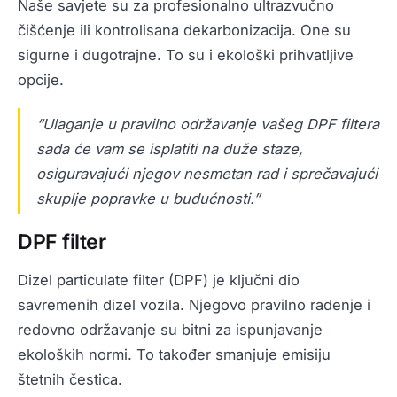
Naše savjete su za profesionalno ultrazvučno
čišćenje ili kontrolisana dekarbonizacija. One su
sigurne i dugotrajne. To su i ekološki prihvatljive
opcije.
“Ulaganje u pravilno održavanje vašeg DPF filtera
sada će vam se isplatiti na duže staze,
osiguravajući njegov nesmetan rad i sprečavajući
skuplje popravke u budućnosti.”
DPF filter
Dizel particulate filter (DPF) je ključni dio
savremenih dizel vozila. Njegovo pravilno radenje i
redovno održavanje su bitni za ispunjavanje
ekoloških normi. To također smanjuje emisiju
štetnih čestica.