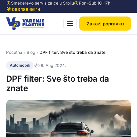
Smederevo servis za celu Srbiju
Pon–Sub 10–17h
063 188 66 14
Zakaži popravku
Početna
Blog
DPF filter: Sve što treba da znate
28. Aug 2024.
Automobili
DPF filter: Sve što treba da
znate