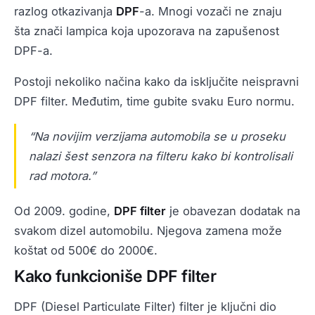
razlog otkazivanja
DPF
-a. Mnogi vozači ne znaju
šta znači lampica koja upozorava na zapušenost
DPF-a.
Postoji nekoliko načina kako da isključite neispravni
DPF filter. Međutim, time gubite svaku Euro normu.
“Na novijim verzijama automobila se u proseku
nalazi šest senzora na filteru kako bi kontrolisali
rad motora.”
Od 2009. godine,
DPF filter
je obavezan dodatak na
svakom dizel automobilu. Njegova zamena može
koštat od 500€ do 2000€.
Kako funkcioniše DPF filter
DPF (Diesel Particulate Filter) filter je ključni dio