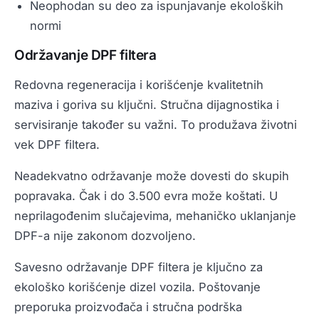
Neophodan su deo za ispunjavanje ekoloških
normi
Održavanje DPF filtera
Redovna regeneracija i korišćenje kvalitetnih
maziva i goriva su ključni. Stručna dijagnostika i
servisiranje također su važni. To produžava životni
vek DPF filtera.
Neadekvatno održavanje može dovesti do skupih
popravaka. Čak i do 3.500 evra može koštati. U
neprilagođenim slučajevima, mehaničko uklanjanje
DPF-a nije zakonom dozvoljeno.
Savesno održavanje DPF filtera je ključno za
ekološko korišćenje dizel vozila. Poštovanje
preporuka proizvođača i stručna podrška