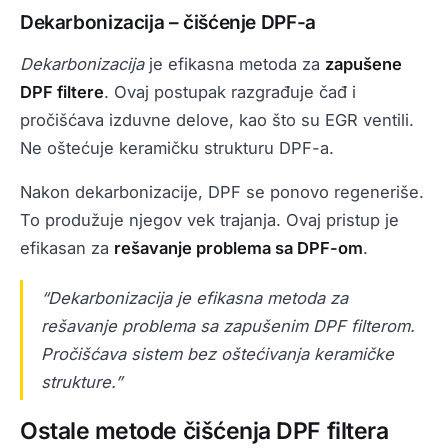
Dekarbonizacija – čišćenje DPF-a
Dekarbonizacija
je efikasna metoda za
zapušene
DPF filtere
. Ovaj postupak razgrađuje čađ i
pročišćava izduvne delove, kao što su EGR ventili.
Ne oštećuje keramičku strukturu DPF-a.
Nakon dekarbonizacije, DPF se ponovo regeneriše.
To produžuje njegov vek trajanja. Ovaj pristup je
efikasan za
rešavanje problema sa DPF-om
.
“Dekarbonizacija je efikasna metoda za
rešavanje problema sa zapušenim DPF filterom.
Pročišćava sistem bez oštećivanja keramičke
strukture.”
Ostale metode čišćenja DPF filtera