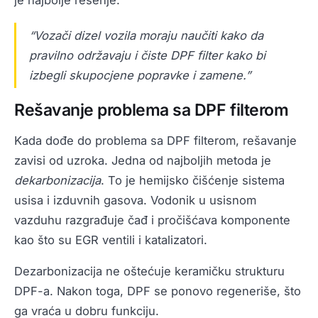
je najbolje rešenje.
“Vozači dizel vozila moraju naučiti kako da
pravilno održavaju i čiste DPF filter kako bi
izbegli skupocjene popravke i zamene.”
Rešavanje problema sa DPF filterom
Kada dođe do problema sa DPF filterom, rešavanje
zavisi od uzroka. Jedna od najboljih metoda je
dekarbonizacija
. To je hemijsko čišćenje sistema
usisa i izduvnih gasova. Vodonik u usisnom
vazduhu razgrađuje čađ i pročišćava komponente
kao što su EGR ventili i katalizatori.
Dezarbonizacija ne oštećuje keramičku strukturu
DPF-a. Nakon toga, DPF se ponovo regeneriše, što
ga vraća u dobru funkciju.