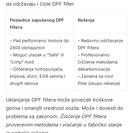
da održavaju i čiste DPF filter.
Posledice zapušenog DPF
Rešenja
filtera
– Pad performansi motora do
– Redovno održavanje
2800 obrtaja/min
DPF filtera
– Moguć ulazak u “Safe” ili
– Profesionalno
“Limp” mod
čišćenje metodama
– Oštećenja turbopunjača,
dekarbonizacije
klipova, dizni, EGR ventila i
– Zamena za novi
drugih delova
filter (skupo rešenje)
Uklanjanje DPF filtera može povećati troškove
goriva i smanjiti vrednost vozila. Može i dovesti do
problema sa zakonom.
Čišćenje DPF filtera
proverenim metodama i vraćanje u fabričko stanje