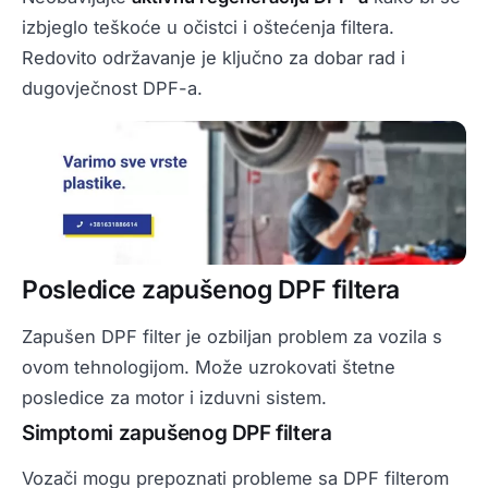
izbjeglo teškoće u očistci i oštećenja filtera.
Redovito održavanje je ključno za dobar rad i
dugovječnost DPF-a.
Posledice zapušenog DPF filtera
Zapušen DPF filter je ozbiljan problem za vozila s
ovom tehnologijom. Može uzrokovati štetne
posledice za motor i izduvni sistem.
Simptomi zapušenog DPF filtera
Vozači mogu prepoznati probleme sa DPF filterom