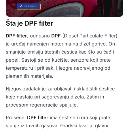
Šta je DPF filter
DPF filter
, odnosno
DPF
(Diesel Particulate Filter),
je uređaj namenjen motorima na dizel gorivo. On
smanjuje emisiju štetnih čestica kao što su čađ i
pepel. Sastoji se od kućišta, senzora koji prate
temperaturu i pritisak, i jezgra napravljenog od
plemenitih materijala.
Njegov zadatak je zarobljavati i skladištiti čestice
koje nastaju pri sagorevanju dizela. Zatim ih
procesom regeneracije spaljuje.
Prosečni
DPF filter
ima šest senzora koji prate
stanje izduvnih gasova. Gradski kvar je glavni