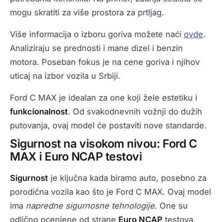
mogu skratiti za više prostora za prtljag.
Više informacija o izboru goriva možete naći
ovde
.
Analiziraju se prednosti i mane dizel i benzin
motora. Poseban fokus je na cene goriva i njihov
uticaj na izbor vozila u Srbiji.
Ford C MAX je idealan za one koji žele estetiku i
funkcionalnost
. Od svakodnevnih vožnji do dužih
putovanja, ovaj model će postaviti nove standarde.
Sigurnost na visokom nivou: Ford C
MAX i Euro NCAP testovi
Sigurnost
je ključna kada biramo auto, posebno za
porodična vozila kao što je Ford C MAX. Ovaj model
ima
napredne sigurnosne tehnologije
. One su
odlično ocenjene od strane
Euro NCAP
testova.