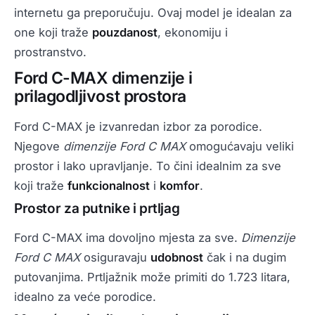
internetu ga preporučuju. Ovaj model je idealan za
one koji traže
pouzdanost
, ekonomiju i
prostranstvo.
Ford C-MAX dimenzije i
prilagodljivost prostora
Ford C-MAX je izvanredan izbor za porodice.
Njegove
dimenzije Ford C MAX
omogućavaju veliki
prostor i lako upravljanje. To čini idealnim za sve
koji traže
funkcionalnost
i
komfor
.
Prostor za putnike i prtljag
Ford C-MAX ima dovoljno mjesta za sve.
Dimenzije
Ford C MAX
osiguravaju
udobnost
čak i na dugim
putovanjima. Prtljažnik može primiti do 1.723 litara,
idealno za veće porodice.