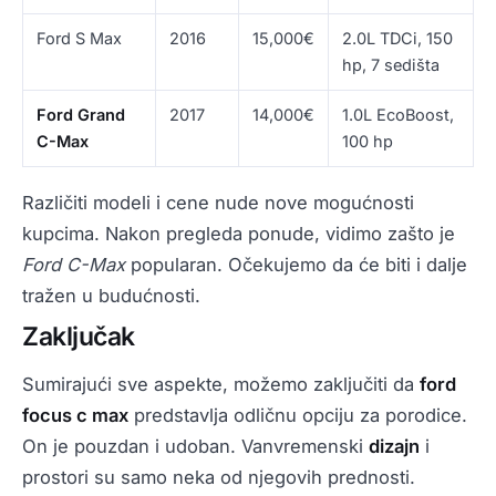
Ford S Max
2016
15,000€
2.0L TDCi, 150
hp, 7 sedišta
Ford Grand
2017
14,000€
1.0L EcoBoost,
C-Max
100 hp
Različiti modeli i cene nude nove mogućnosti
kupcima. Nakon pregleda ponude, vidimo zašto je
Ford C-Max
popularan. Očekujemo da će biti i dalje
tražen u budućnosti.
Zaključak
Sumirajući sve aspekte, možemo zaključiti da
ford
focus c max
predstavlja odličnu opciju za porodice.
On je pouzdan i udoban. Vanvremenski
dizajn
i
prostori su samo neka od njegovih prednosti.