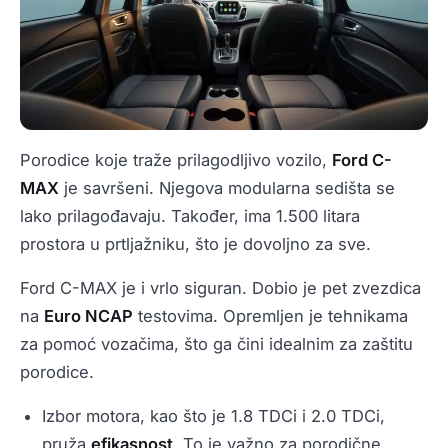
Porodice koje traže prilagodljivo vozilo,
Ford C-
MAX
je savršeni. Njegova modularna sedišta se
lako prilagođavaju. Također, ima 1.500 litara
prostora u prtljažniku, što je dovoljno za sve.
Ford C-MAX je i vrlo siguran. Dobio je pet zvezdica
na
Euro NCAP
testovima. Opremljen je tehnikama
za pomoć vozačima, što ga čini idealnim za zaštitu
porodice.
Izbor motora, kao što je 1.8 TDCi i 2.0 TDCi,
pruža
efikasnost
. To je važno za porodične