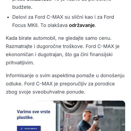
budžete.
Delovi za Ford C-MAX su slični kao i za Ford
Focus MKII. To olakšava
održavanje
.
Kada birate automobil, ne gledajte samo cenu.
Razmatrajte i dugoročne troškove. Ford C-MAX je
ekonomičan i dugotrajan, što ga čini finansijski
prihvatljivim.
Informisanje o svim aspektima pomaže u donošenju
odluke. Ford C-MAX je preporučljiv za porodice
zbog svoje sveobuhvatne ponude.