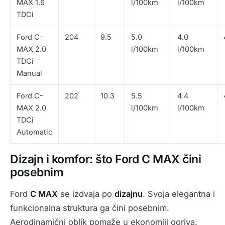
MAX 1.6
l/100km
l/100km
TDCi
Ford C-
204
9.5
5.0
4.0
MAX 2.0
l/100km
l/100km
TDCi
Manual
Ford C-
202
10.3
5.5
4.4
MAX 2.0
l/100km
l/100km
TDCi
Automatic
Dizajn i komfor: što Ford C MAX čini
posebnim
Ford
C MAX
se izdvaja po
dizajnu
. Svoja elegantna i
funkcionalna struktura ga čini posebnim.
Aerodinamični oblik pomaže u ekonomiji goriva.