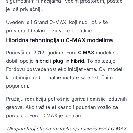
sigurnosnim funkcijama i većim prostorom, postao
je još privlačniji.
Uveden je i Grand C-MAX, koji nudi još više
prostora. Idealan je za veće porodice.
Hibridna tehnologija u C-MAX modelima
Počevši od 2012. godine, Ford
C MAX
modeli su
dobili opcije
hibrid
i
plug-in hibrid
. To pokazuje
Fordovu posvećenost eko inicijativama. Ovi modeli
kombinuju tradicionalne motore sa električnim
pogonom.
Pružaju redukciju potrošnje goriva i emisije izduvnih
gasova. Ako tražite efikasno i pouzdan vozilo za
porodicu,
Ford C MAX
je idealan.
Ukupan broj strana razmatranja razvoja Ford C MAX