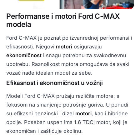
Performanse i motori Ford C-MAX
modela
Ford C-MAX je poznat po izvanrednoj performansi i
efikasnosti. Njegovi
motori
osiguravaju
ekonomičnost
i snagu potrebnu za svakodnevnu
upotrebu. Raznolikost motora omogućava da svaki
vozač nađe idealan model za sebe.
Efikasnost i ekonomičnost u vožnji
Modeli Ford C-MAX pružaju različite motore, s
fokusom na smanjenje potrošnje goriva. U ponudi
su efikasni benzinski i dizel
motori
, kao i hibridne
opcije. Poseban uspeh ima 1.6 TDCi motor, koji je
ekonomičan i zaštićuje okolinu.