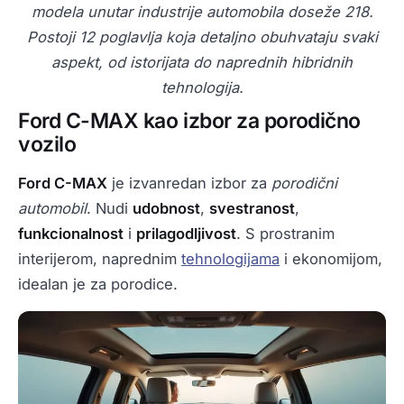
modela unutar industrije automobila doseže 218.
Postoji 12 poglavlja koja detaljno obuhvataju svaki
aspekt, od istorijata do naprednih hibridnih
tehnologija.
Ford C-MAX kao izbor za porodično
vozilo
Ford C-MAX
je izvanredan izbor za
porodični
automobil
. Nudi
udobnost
,
svestranost
,
funkcionalnost
i
prilagodljivost
. S prostranim
interijerom, naprednim
tehnologijama
i ekonomijom,
idealan je za porodice.