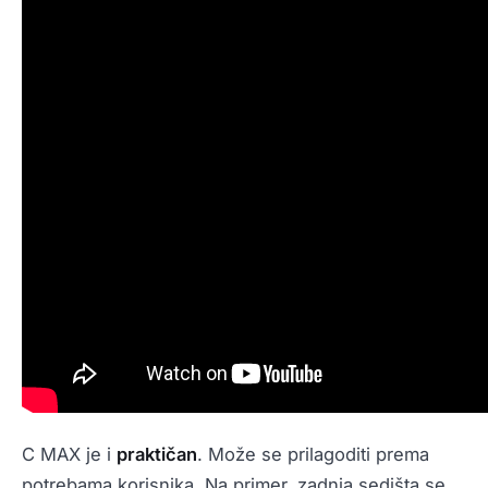
C MAX je i
praktičan
. Može se prilagoditi prema
potrebama korisnika. Na primer, zadnja sedišta se