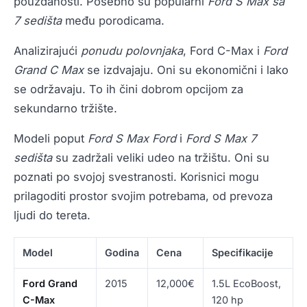
pouzdanosti. Posebno su popularni
Ford S Max sa
7 sedišta
među porodicama.
Analizirajući
ponudu polovnjaka
, Ford C-Max i
Ford
Grand C Max
se izdvajaju. Oni su ekonomični i lako
se održavaju. To ih čini dobrom opcijom za
sekundarno tržište.
Modeli poput
Ford S Max Ford
i
Ford S Max 7
sedišta
su zadržali veliki udeo na tržištu. Oni su
poznati po svojoj svestranosti. Korisnici mogu
prilagoditi prostor svojim potrebama, od prevoza
ljudi do tereta.
Model
Godina
Cena
Specifikacije
Ford Grand
2015
12,000€
1.5L EcoBoost,
C-Max
120 hp