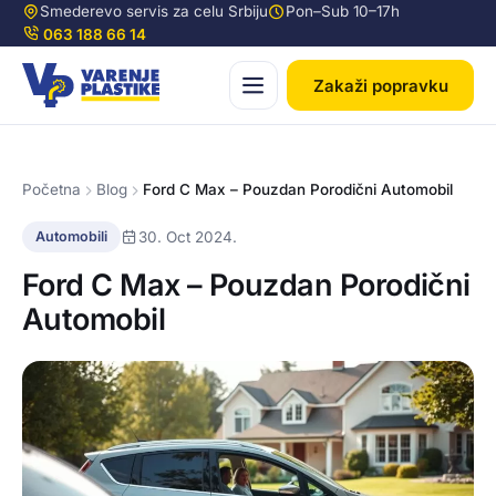
Smederevo servis za celu Srbiju
Pon–Sub 10–17h
063 188 66 14
Zakaži popravku
Početna
Blog
Ford C Max – Pouzdan Porodični Automobil
30. Oct 2024.
Automobili
Ford C Max – Pouzdan Porodični
Automobil