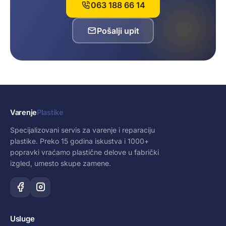
063 188 66 14
Pošalji upit
Varenje
Plastike
Specijalizovani servis za varenje i reparaciju
plastike. Preko 15 godina iskustva i 1000+
popravki vraćamo plastične delove u fabrički
izgled, umesto skupe zamene.
Usluge