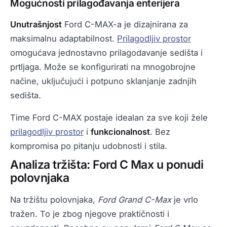
Mogućnosti prilagođavanja enterijera
Unutrašnjost
Ford C-MAX-a je dizajnirana za
maksimalnu adaptabilnost.
Prilagodljiv prostor
omogućava jednostavno prilagodavanje sedišta i
prtljaga. Može se konfigurirati na mnogobrojne
načine, uključujući i potpuno sklanjanje zadnjih
sedišta.
Time Ford C-MAX postaje idealan za sve koji žele
prilagodljiv prostor
i
funkcionalnost
. Bez
kompromisa po pitanju udobnosti i stila.
Analiza tržišta: Ford C Max u ponudi
polovnjaka
Na tržištu polovnjaka,
Ford Grand C-Max
je vrlo
tražen. To je zbog njegove praktičnosti i