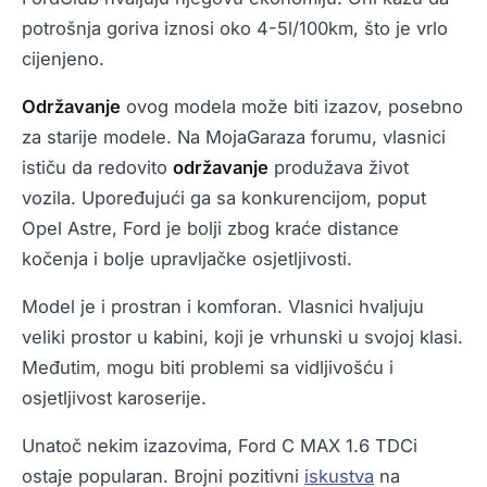
potrošnja goriva iznosi oko 4-5l/100km, što je vrlo
cijenjeno.
Održavanje
ovog modela može biti izazov, posebno
za starije modele. Na MojaGaraza forumu, vlasnici
ističu da redovito
održavanje
produžava život
vozila. Upoređujući ga sa konkurencijom, poput
Opel Astre, Ford je bolji zbog kraće distance
kočenja i bolje upravljačke osjetljivosti.
Model je i prostran i komforan. Vlasnici hvaljuju
veliki prostor u kabini, koji je vrhunski u svojoj klasi.
Međutim, mogu biti problemi sa vidljivošću i
osjetljivost karoserije.
Unatoč nekim izazovima, Ford C MAX 1.6 TDCi
ostaje popularan. Brojni pozitivni
iskustva
na