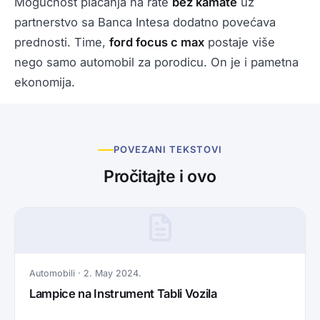
Mogućnost plaćanja na rate
bez kamate
uz
partnerstvo sa Banca Intesa dodatno povećava
prednosti. Time,
ford focus c max
postaje više
nego samo automobil za porodicu. On je i pametna
ekonomija.
POVEZANI TEKSTOVI
Pročitajte i ovo
Automobili · 2. May 2024.
Lampice na Instrument Tabli Vozila