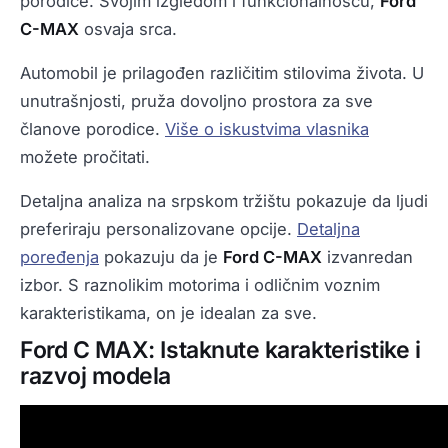
porodice. Svojim izgledom i funkcionalnošću,
Ford
C-MAX
osvaja srca.
Automobil je prilagođen različitim stilovima života. U
unutrašnjosti, pruža dovoljno prostora za sve
članove porodice.
Više o iskustvima vlasnika
možete pročitati.
Detaljna analiza na srpskom tržištu pokazuje da ljudi
preferiraju personalizovane opcije.
Detaljna
poređenja
pokazuju da je
Ford C-MAX
izvanredan
izbor. S raznolikim motorima i odličnim voznim
karakteristikama, on je idealan za sve.
Ford C MAX: Istaknute karakteristike i
razvoj modela