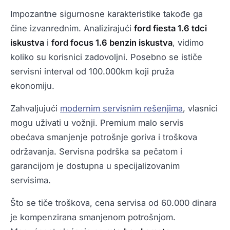
Impozantne sigurnosne karakteristike takođe ga
čine izvanrednim. Analizirajući
ford fiesta 1.6 tdci
iskustva
i
ford focus 1.6 benzin iskustva
, vidimo
koliko su korisnici zadovoljni. Posebno se ističe
servisni interval od 100.000km koji pruža
ekonomiju.
Zahvaljujući
modernim servisnim rešenjima
, vlasnici
mogu uživati u vožnji. Premium malo servis
obećava smanjenje potrošnje goriva i troškova
održavanja. Servisna podrška sa pečatom i
garancijom je dostupna u specijalizovanim
servisima.
Što se tiče troškova, cena servisa od 60.000 dinara
je kompenzirana smanjenom potrošnjom.