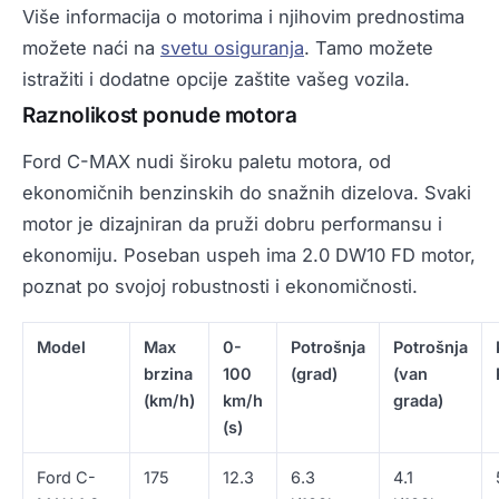
Više informacija o motorima i njihovim prednostima
možete naći na
svetu osiguranja
. Tamo možete
istražiti i dodatne opcije zaštite vašeg vozila.
Raznolikost ponude motora
Ford C-MAX nudi široku paletu motora, od
ekonomičnih benzinskih do snažnih dizelova. Svaki
motor je dizajniran da pruži dobru performansu i
ekonomiju. Poseban uspeh ima 2.0 DW10 FD motor,
poznat po svojoj robustnosti i ekonomičnosti.
Model
Max
0-
Potrošnja
Potrošnja
brzina
100
(grad)
(van
(km/h)
km/h
grada)
(s)
Ford C-
175
12.3
6.3
4.1