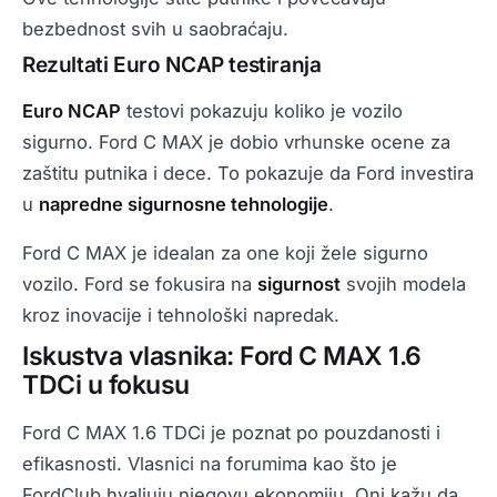
bezbednost svih u saobraćaju.
Rezultati Euro NCAP testiranja
Euro NCAP
testovi pokazuju koliko je vozilo
sigurno. Ford C MAX je dobio vrhunske ocene za
zaštitu putnika i dece. To pokazuje da Ford investira
u
napredne sigurnosne tehnologije
.
Ford C MAX je idealan za one koji žele sigurno
vozilo. Ford se fokusira na
sigurnost
svojih modela
kroz inovacije i tehnološki napredak.
Iskustva vlasnika: Ford C MAX 1.6
TDCi u fokusu
Ford C MAX 1.6 TDCi je poznat po pouzdanosti i
efikasnosti. Vlasnici na forumima kao što je
FordClub hvaljuju njegovu ekonomiju. Oni kažu da