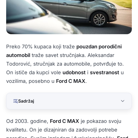
Preko 70% kupaca koji traže
pouzdan porodični
automobil
traže savet stručnjaka. Aleksandar
Todorović, stručnjak za automobile, potvrđuje to.
On ističe da kupci vole
udobnost
i
svestranost
u
vozilima, posebno u
Ford C MAX
.
Sadržaj
Od 2003. godine,
Ford C MAX
je pokazao svoju
kvalitetu. On je dizajniran da zadovolji potrebe