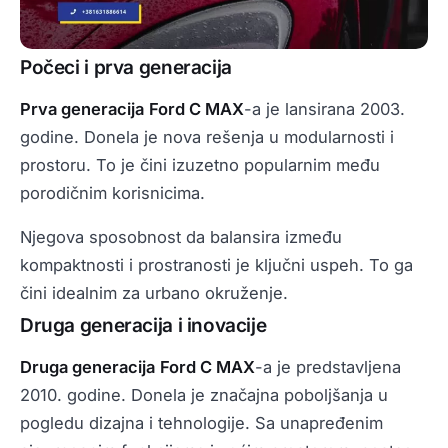
Počeci i prva generacija
Prva generacija
Ford C MAX
-a je lansirana 2003.
godine. Donela je nova rešenja u modularnosti i
prostoru. To je čini izuzetno popularnim među
porodičnim korisnicima.
Njegova sposobnost da balansira između
kompaktnosti i prostranosti je ključni uspeh. To ga
čini idealnim za urbano okruženje.
Druga generacija i inovacije
Druga generacija
Ford C MAX
-a je predstavljena
2010. godine. Donela je značajna poboljšanja u
pogledu dizajna i tehnologije. Sa unapređenim