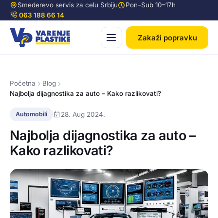
Smederevo servis za celu Srbiju
Pon–Sub 10–17h
063 188 66 14
Zakaži popravku
Početna
Blog
Najbolja dijagnostika za auto – Kako razlikovati?
28. Aug 2024.
Automobili
Najbolja dijagnostika za auto –
Kako razlikovati?