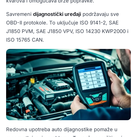
kvarova i omogućava brže popravke.
Savremeni
dijagnostički uređaji
podržavaju sve
OBD-II protokole. To uključuje ISO 9141-2, SAE
J1850 PVM, SAE J1850 VPV, ISO 14230 KWP2000 i
ISO 15765 CAN.
Redovna upotreba auto dijagnostike pomaže u