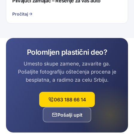
Plivajući zamajac – Rešenje za vaš auto
Pročitaj
Polomljen plastični deo?
Umesto skupe zamene, zavarite ga.
Pošaljite fotografiju oštećenja procena je
besplatna, a radimo za celu Srbiju.
063 188 66 14
Pošalji upit