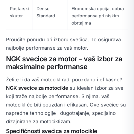
Postarski
Denso
Ekonomska opcija, dobra
skuter
Standard
performansa pri niskim
obrtajima
Proučite ponudu pri izboru svećica. To osigurava
najbolje performanse za vaš motor.
NGK svecice za motor – vaš izbor za
maksimalne performanse
Želite li da vaš motocikl radi pouzdano i efikasno?
NGK svecice za motocikle
su idealan izbor za sve
koji traže najbolje performanse. S njima, vaš
motocikl će biti pouzdan i efikasan. Ove svećice su
napredne tehnologije i dugotrajanje, specijalno
dizajnirane za motociklizam.
Specifičnosti svećica za motocikle