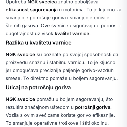
Upotreba
NGK svecica
znatno poboljšava
efikasnost sagorevanja
u motorima. To je ključno za
smanjenje potrošnje goriva i smanjenje emisije
štetnih gasova. Ove svećice osiguravaju otpornost i
dugotrajnost uz visok
kvalitet varnice
.
Razlika u kvalitetu varnice
NGK svecice
su poznate po svojoj sposobnosti da
proizvedu snažnu i stabilnu varnicu. To je ključno
jer omogućava preciznije paljenje gorivo-vazduh
smese. To direktno pomaže u boljem sagorevanju.
Uticaj na potrošnju goriva
NGK svecice
pomažu u boljem sagorevanju, što
rezultira značajnom uštedom u
potrošnji goriva
.
Vozila s ovim svećicama koriste gorivo efikasnije.
To smanjuje operativne troškove i štiti okolinu.