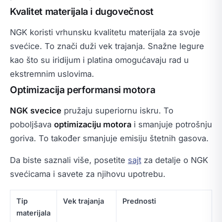
Kvalitet materijala i dugovečnost
NGK koristi vrhunsku kvalitetu materijala za svoje
svećice. To znači duži vek trajanja. Snažne legure
kao što su iridijum i platina omogućavaju rad u
ekstremnim uslovima.
Optimizacija performansi motora
NGK svecice
pružaju superiornu iskru. To
poboljšava
optimizaciju motora
i smanjuje potrošnju
goriva. To također smanjuje emisiju štetnih gasova.
Da biste saznali više, posetite
sajt
za detalje o NGK
svećicama i savete za njihovu upotrebu.
Tip
Vek trajanja
Prednosti
materijala