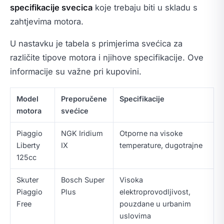
specifikacije svecica
koje trebaju biti u skladu s
zahtjevima motora.
U nastavku je tabela s primjerima svećica za
različite tipove motora i njihove specifikacije. Ove
informacije su važne pri kupovini.
Model
Preporučene
Specifikacije
motora
svećice
Piaggio
NGK Iridium
Otporne na visoke
Liberty
IX
temperature, dugotrajne
125cc
Skuter
Bosch Super
Visoka
Piaggio
Plus
elektroprovodljivost,
Free
pouzdane u urbanim
uslovima