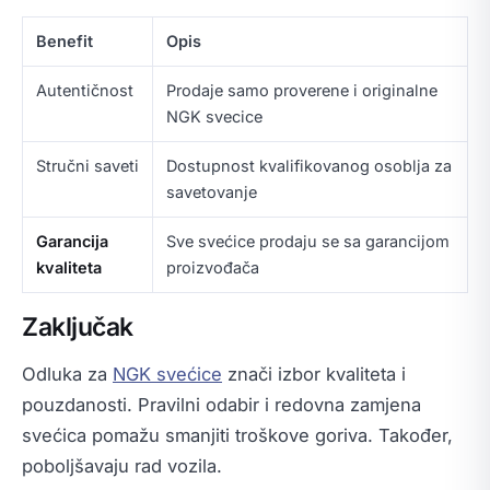
Benefit
Opis
Autentičnost
Prodaje samo proverene i originalne
NGK svecice
Stručni saveti
Dostupnost kvalifikovanog osoblja za
savetovanje
Garancija
Sve svećice prodaju se sa garancijom
kvaliteta
proizvođača
Zaključak
Odluka za
NGK svećice
znači izbor kvaliteta i
pouzdanosti. Pravilni odabir i redovna zamjena
svećica pomažu smanjiti troškove goriva. Također,
poboljšavaju rad vozila.