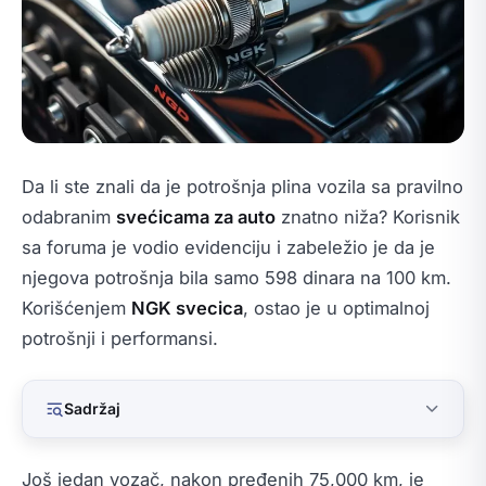
Da li ste znali da je potrošnja plina vozila sa pravilno
odabranim
svećicama za auto
znatno niža? Korisnik
sa foruma je vodio evidenciju i zabeležio je da je
njegova potrošnja bila samo 598 dinara na 100 km.
Korišćenjem
NGK svecica
, ostao je u optimalnoj
potrošnji i performansi.
Sadržaj
Još jedan vozač, nakon pređenih 75,000 km, je