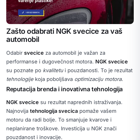
Zašto odabrati NGK svecice za vaš
automobil
Odabir
svecice
za automobil je važan za
performanse i dugovečnost motora.
NGK svecice
su poznate po
kvalitetu
i pouzdanosti. To je rezultat
tehnologije
koja poboljšava
optimizaciju motora
.
Reputacija brenda i inovativna tehnologija
NGK svecice
su rezultat naprednih istraživanja.
Najnovija
tehnologija svecica
pomaže vašem
motoru da radi bolje. To smanjuje kvarove i
neplanirane troškove. Investicija u NGK znači
pouzdanost i inovacije.