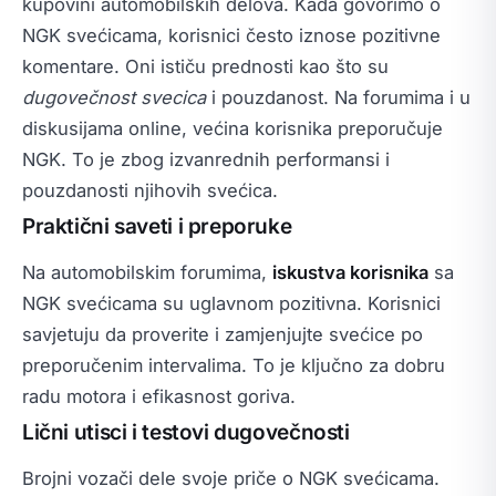
kupovini automobilskih delova. Kada govorimo o
NGK svećicama, korisnici često iznose pozitivne
komentare. Oni ističu prednosti kao što su
dugovečnost svecica
i pouzdanost. Na forumima i u
diskusijama online, većina korisnika preporučuje
NGK. To je zbog izvanrednih performansi i
pouzdanosti njihovih svećica.
Praktični saveti i preporuke
Na automobilskim forumima,
iskustva korisnika
sa
NGK svećicama su uglavnom pozitivna. Korisnici
savjetuju da proverite i zamjenjujte svećice po
preporučenim intervalima. To je ključno za dobru
radu motora i efikasnost goriva.
Lični utisci i testovi dugovečnosti
Brojni vozači dele svoje priče o NGK svećicama.