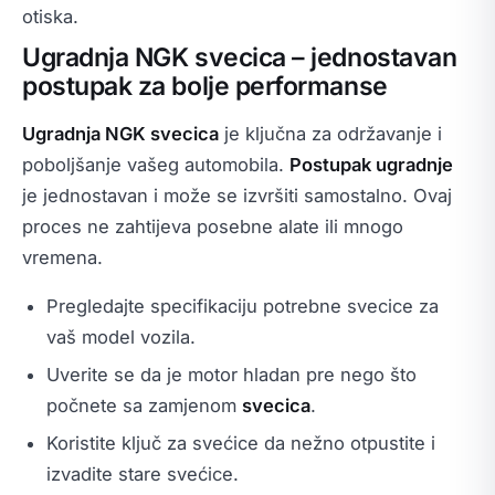
otiska.
Ugradnja NGK svecica – jednostavan
postupak za bolje performanse
Ugradnja NGK svecica
je ključna za održavanje i
poboljšanje vašeg automobila.
Postupak ugradnje
je jednostavan i može se izvršiti samostalno. Ovaj
proces ne zahtijeva posebne alate ili mnogo
vremena.
Pregledajte specifikaciju potrebne svecice za
vaš model vozila.
Uverite se da je motor hladan pre nego što
počnete sa zamjenom
svecica
.
Koristite ključ za svećice da nežno otpustite i
izvadite stare svećice.