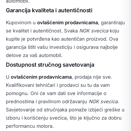
automobil.
Garancija kvaliteta i autentičnosti
Kupovinom u
ovlašćenim prodavnicama
, garantiraju
se kvalitet i autentičnost. Svaka
NGK svecica
koju
kupite je potvrđena kao autentičan proizvod. Ova
garancija štiti vašu investiciju i osigurava najbolje
delove za vaš automobil.
Dostupnost stručnog savetovanja
U
ovlašćenim prodavnicama
, prodaja nije sve.
Kvalifikovani tehničari i prodavci su tu da vam
pomognu. Oni će vam dati sve informacije o
prednostima i pravilnom održavanju
NGK svecica
.
Savjetovanje od stručnjaka pomaže izbjeći greške u
izboru i korišćenju svećica, što je ključno za dobru
performancu motora.