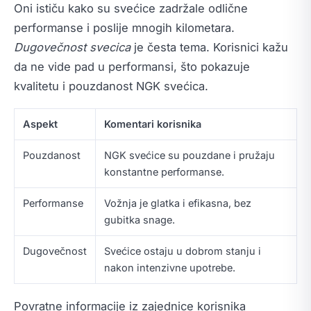
Oni ističu kako su svećice zadržale odlične
performanse i poslije mnogih kilometara.
Dugovečnost svecica
je česta tema. Korisnici kažu
da ne vide pad u performansi, što pokazuje
kvalitetu i pouzdanost NGK svećica.
Aspekt
Komentari korisnika
Pouzdanost
NGK svećice su pouzdane i pružaju
konstantne performanse.
Performanse
Vožnja je glatka i efikasna, bez
gubitka snage.
Dugovečnost
Svećice ostaju u dobrom stanju i
nakon intenzivne upotrebe.
Povratne informacije iz zajednice korisnika