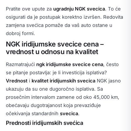
Pratite ove upute za
ugradnju NGK svecica
. To će
osigurati da je postupak korektno izvršen. Redovita
zamjena svećica pomaže da vaš auto ostane u
dobroj formi.
NGK iridijumske svecice cena –
vrednost u odnosu na kvalitet
Razmatrajući
ngk iridijumske svecice cena
, često
se pitanje postavlja: je li investicija isplativa?
Vrednost
i
kvalitet iridijumskih svecica
NGK jasno
ukazuju da su one dugoročno isplativa. Sa
prosečnim intervalom zamene od oko 45,000 km,
obećavaju dugotrajanost koja prevaziđuje
očekivanja standardnih
svecica
.
Prednosti iridijumskih svećica