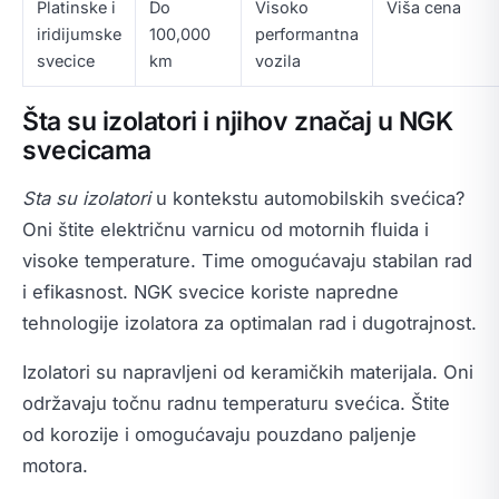
Platinske i
Do
Visoko
Viša cena
iridijumske
100,000
performantna
svecice
km
vozila
Šta su izolatori i njihov značaj u NGK
svecicama
Sta su izolatori
u kontekstu automobilskih svećica?
Oni štite električnu varnicu od motornih fluida i
visoke temperature. Time omogućavaju stabilan rad
i efikasnost. NGK svecice koriste napredne
tehnologije izolatora za optimalan rad i dugotrajnost.
Izolatori su napravljeni od keramičkih materijala. Oni
održavaju točnu radnu temperaturu svećica. Štite
od korozije i omogućavaju pouzdano paljenje
motora.