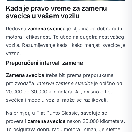
Kada je pravo vreme za zamenu
svecica u vašem vozilu
Redovna
zamena svecica
je ključna za dobru radu
motora i efikasnost. To utiče na dugotrajnost vašeg
vozila. Razumijevanje kada i kako menjati svecice je
važno.
Preporučeni intervali zamene
Zamena svecica
treba biti prema preporukama
proizvođača.
Interval zamene svecica
je obično od
20.000 do 30.000 kilometara. Ali, ovisno o tipu
svećica i modelu vozila, može se razlikovati.
Na primjer, u Fiat Punto Classic, savetuje se
provera i
zamena svecica
nakon 25.000 kilometara.
To osigurava dobru radu motora i smanjuje štetne