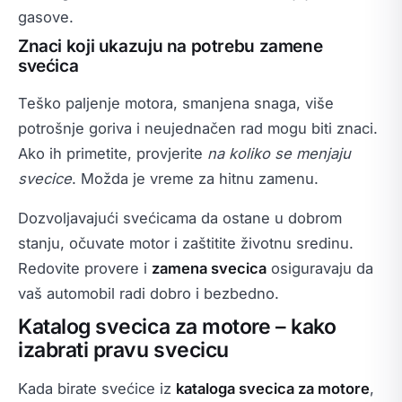
gasove.
Znaci koji ukazuju na potrebu zamene
svećica
Teško paljenje motora, smanjena snaga, više
potrošnje goriva i neujednačen rad mogu biti znaci.
Ako ih primetite, provjerite
na koliko se menjaju
svecice
. Možda je vreme za hitnu zamenu.
Dozvoljavajući svećicama da ostane u dobrom
stanju, očuvate motor i zaštitite životnu sredinu.
Redovite provere i
zamena svecica
osiguravaju da
vaš automobil radi dobro i bezbedno.
Katalog svecica za motore – kako
izabrati pravu svecicu
Kada birate svećice iz
kataloga svecica za motore
,