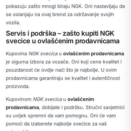
pokazuju zašto mnogi biraju NGK. Oni nastavljaju da
se oslanjaju na ovaj brend za održavanje svojih
vozila.
Servis i podrška – zašto kupiti NGK
svecice u ovlašćenim prodavnicama
Kupovina
NGK svecica
u
ovlašćenim prodavnicama
je sigurna izbora za vozače. Oni koji cene kvalitet i
pouzdanost će ovdje naći što je najbolje. U ovim
prodavnicama garantiraju se kvalitet i autentičnost
proizvoda.
Kupovinom
NGK svecica
u
ovlašćenim
prodavnicama
, dobijate i podršku. Stručni savjetnici
su uvijek spremni da vam pomognu. Oni će vam
pomoći da izaberete najbolje svećice za vaš