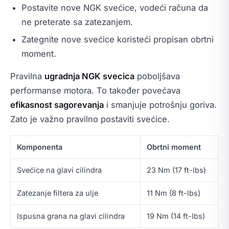
Postavite nove NGK svećice, vodeći računa da
ne preterate sa zatezanjem.
Zategnite nove svećice koristeći propisan obrtni
moment.
Pravilna
ugradnja NGK svecica
poboljšava
performanse motora. To također povećava
efikasnost sagorevanja
i smanjuje potrošnju goriva.
Zato je važno pravilno postaviti svećice.
Komponenta
Obrtni moment
Svećice na glavi cilindra
23 Nm (17 ft-lbs)
Zatezanje filtera za ulje
11 Nm (8 ft-lbs)
Ispusna grana na glavi cilindra
19 Nm (14 ft-lbs)