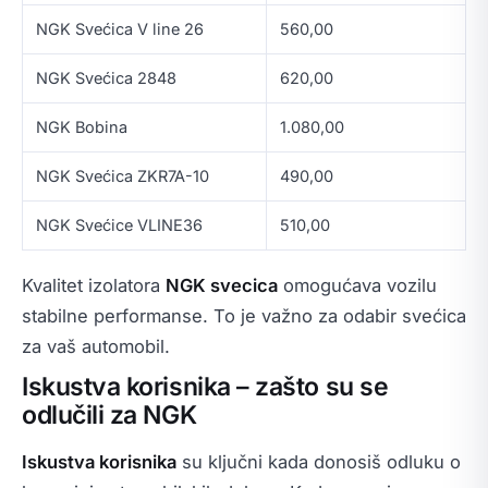
NGK Svećica V line 26
560,00
NGK Svećica 2848
620,00
NGK Bobina
1.080,00
NGK Svećica ZKR7A-10
490,00
NGK Svećice VLINE36
510,00
Kvalitet izolatora
NGK svecica
omogućava vozilu
stabilne performanse. To je važno za odabir svećica
za vaš automobil.
Iskustva korisnika – zašto su se
odlučili za NGK
Iskustva korisnika
su ključni kada donosiš odluku o