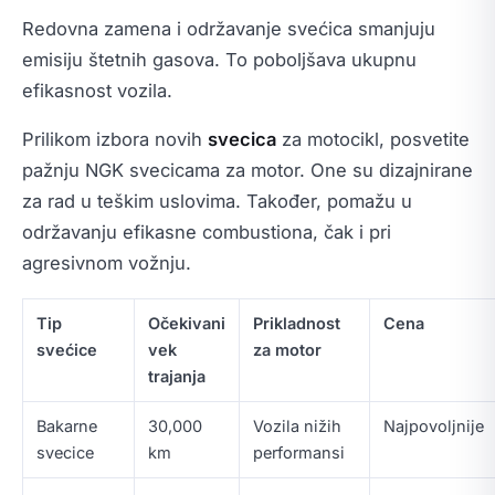
Redovna zamena i održavanje svećica smanjuju
emisiju štetnih gasova. To poboljšava ukupnu
efikasnost vozila.
Prilikom izbora novih
svecica
za motocikl, posvetite
pažnju NGK svecicama za motor. One su dizajnirane
za rad u teškim uslovima. Također, pomažu u
održavanju efikasne combustiona, čak i pri
agresivnom vožnju.
Tip
Očekivani
Prikladnost
Cena
svećice
vek
za motor
trajanja
Bakarne
30,000
Vozila nižih
Najpovoljnije
svecice
km
performansi