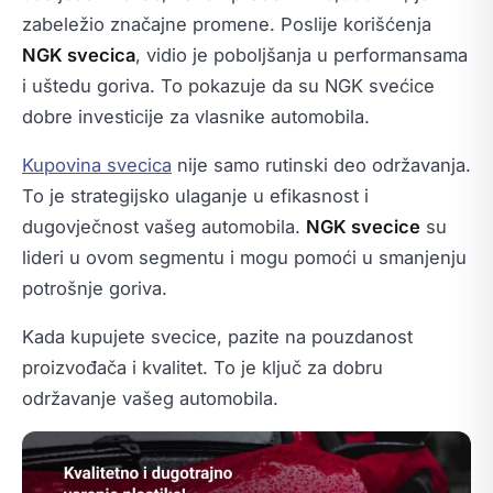
zabeležio značajne promene. Poslije korišćenja
NGK svecica
, vidio je poboljšanja u performansama
i uštedu goriva. To pokazuje da su NGK svećice
dobre investicije za vlasnike automobila.
Kupovina svecica
nije samo rutinski deo održavanja.
To je strategijsko ulaganje u efikasnost i
dugovječnost vašeg automobila.
NGK svecice
su
lideri u ovom segmentu i mogu pomoći u smanjenju
potrošnje goriva.
Kada kupujete svecice, pazite na pouzdanost
proizvođača i kvalitet. To je ključ za dobru
održavanje vašeg automobila.