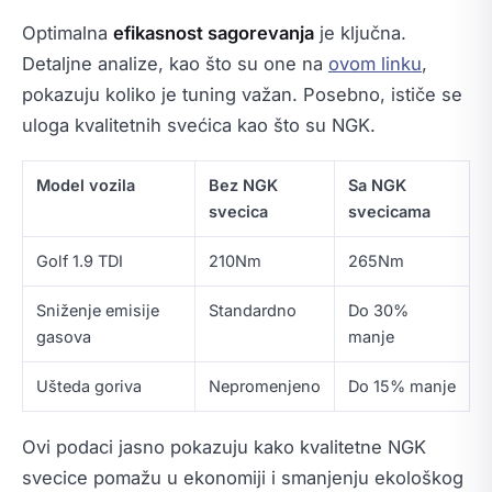
Optimalna
efikasnost sagorevanja
je ključna.
Detaljne analize, kao što su one na
ovom linku
,
pokazuju koliko je tuning važan. Posebno, ističe se
uloga kvalitetnih svećica kao što su NGK.
Model vozila
Bez NGK
Sa NGK
svecica
svecicama
Golf 1.9 TDI
210Nm
265Nm
Sniženje emisije
Standardno
Do 30%
gasova
manje
Ušteda goriva
Nepromenjeno
Do 15% manje
Ovi podaci jasno pokazuju kako kvalitetne NGK
svecice pomažu u ekonomiji i smanjenju ekološkog