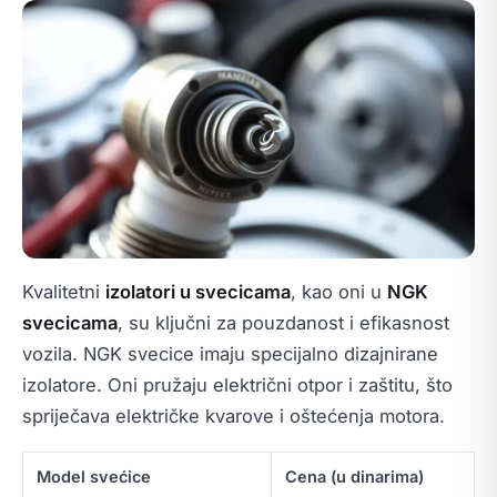
Kvalitetni
izolatori u svecicama
, kao oni u
NGK
svecicama
, su ključni za pouzdanost i efikasnost
vozila. NGK svecice imaju specijalno dizajnirane
izolatore. Oni pružaju električni otpor i zaštitu, što
spriječava električke kvarove i oštećenja motora.
Model svećice
Cena (u dinarima)