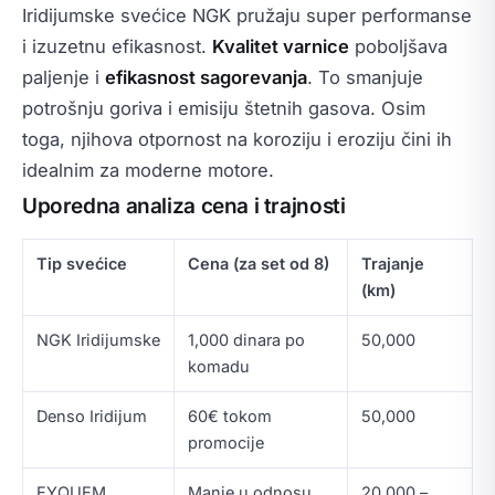
Iridijumske svećice NGK pružaju super performanse
i izuzetnu efikasnost.
Kvalitet varnice
poboljšava
paljenje i
efikasnost sagorevanja
. To smanjuje
potrošnju goriva i emisiju štetnih gasova. Osim
toga, njihova otpornost na koroziju i eroziju čini ih
idealnim za moderne motore.
Uporedna analiza cena i trajnosti
Tip svećice
Cena (za set od 8)
Trajanje
(km)
NGK Iridijumske
1,000 dinara po
50,000
komadu
Denso Iridijum
60€ tokom
50,000
promocije
EYQUEM
Manje u odnosu
20,000 –