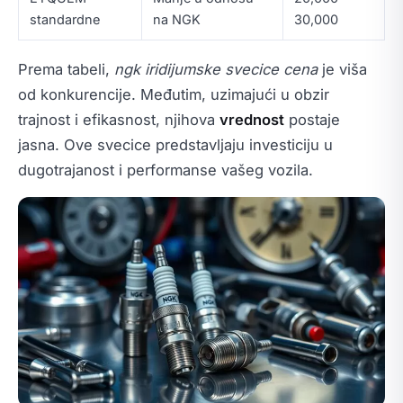
standardne
na NGK
30,000
Prema tabeli,
ngk iridijumske svecice cena
je viša
od konkurencije. Međutim, uzimajući u obzir
trajnost i efikasnost, njihova
vrednost
postaje
jasna. Ove svecice predstavljaju investiciju u
dugotrajanost i performanse vašeg vozila.