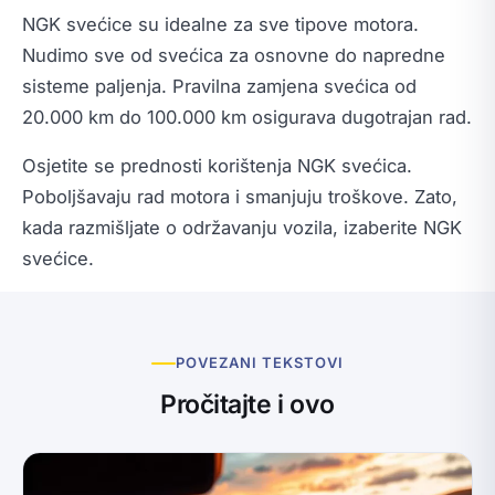
NGK svećice su idealne za sve tipove motora.
Nudimo sve od svećica za osnovne do napredne
sisteme paljenja. Pravilna zamjena svećica od
20.000 km do 100.000 km osigurava dugotrajan rad.
Osjetite se prednosti korištenja NGK svećica.
Poboljšavaju rad motora i smanjuju troškove. Zato,
kada razmišljate o održavanju vozila, izaberite NGK
svećice.
POVEZANI TEKSTOVI
Pročitajte i ovo