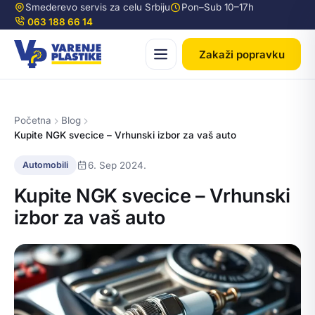
Smederevo servis za celu Srbiju
Pon–Sub 10–17h
063 188 66 14
Zakaži popravku
Početna
Blog
Kupite NGK svecice – Vrhunski izbor za vaš auto
6. Sep 2024.
Automobili
Kupite NGK svecice – Vrhunski
izbor za vaš auto