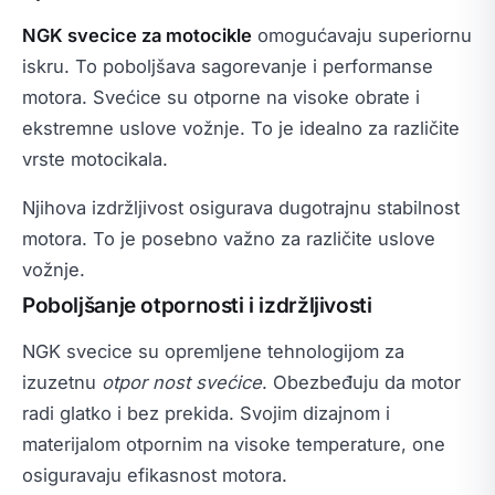
NGK svecice za motocikle
omogućavaju superiornu
iskru. To poboljšava sagorevanje i performanse
motora. Svećice su otporne na visoke obrate i
ekstremne uslove vožnje. To je idealno za različite
vrste motocikala.
Njihova izdržljivost osigurava dugotrajnu stabilnost
motora. To je posebno važno za različite uslove
vožnje.
Poboljšanje otpornosti i izdržljivosti
NGK svecice su opremljene tehnologijom za
izuzetnu
otpor nost svećice
. Obezbeđuju da motor
radi glatko i bez prekida. Svojim dizajnom i
materijalom otpornim na visoke temperature, one
osiguravaju efikasnost motora.