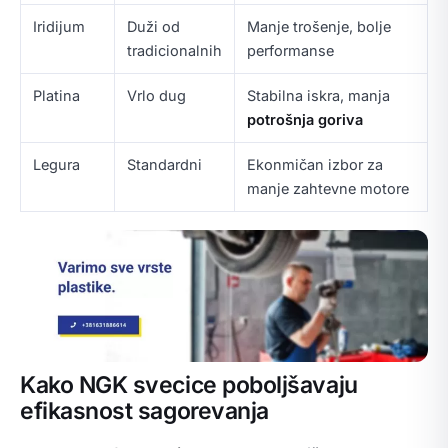
Iridijum
Duži od
Manje trošenje, bolje
tradicionalnih
performanse
Platina
Vrlo dug
Stabilna iskra, manja
potrošnja goriva
Legura
Standardni
Ekonmičan izbor za
manje zahtevne motore
Kako NGK svecice poboljšavaju
efikasnost sagorevanja