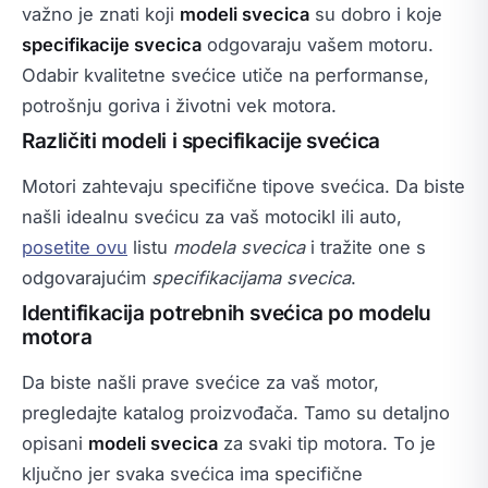
važno je znati koji
modeli svecica
su dobro i koje
specifikacije svecica
odgovaraju vašem motoru.
Odabir kvalitetne svećice utiče na performanse,
potrošnju goriva i životni vek motora.
Različiti modeli i specifikacije svećica
Motori zahtevaju specifične tipove svećica. Da biste
našli idealnu svećicu za vaš motocikl ili auto,
posetite ovu
listu
modela svecica
i tražite one s
odgovarajućim
specifikacijama svecica
.
Identifikacija potrebnih svećica po modelu
motora
Da biste našli prave svećice za vaš motor,
pregledajte katalog proizvođača. Tamo su detaljno
opisani
modeli svecica
za svaki tip motora. To je
ključno jer svaka svećica ima specifične