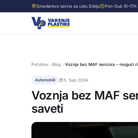
Smederevo servis za celu Srbiju
Pon–Sub 10–17h
Početna
Blog
Voznja bez MAF senzora – mogući rizi
5. Sep 2024.
Automobili
Voznja bez MAF senz
saveti