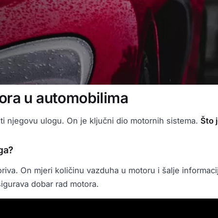
ora u automobilima
ti njegovu ulogu. On je ključni dio motornih sistema.
Što 
oga?
oriva. On mjeri količinu vazduha u motoru i šalje informaci
sigurava dobar rad motora.