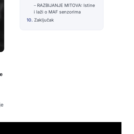
RAZBIJANJE MITOVA: Istine
i laži o MAF senzorima
Zaključak
je
je