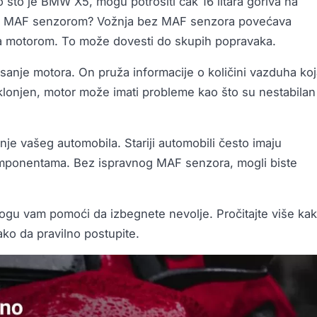
o što je BMW X5, mogu potrošiti čak 16 litara goriva na
nim MAF senzorom? Vožnja bez MAF senzora povećava
sa motorom. To može dovesti do skupih popravaka.
sanje motora. On pruža informacije o količini vazduha ko
uklonjen, motor može imati probleme kao što su nestabilan
je vašeg automobila. Stariji automobili često imaju
omponentama. Bez ispravnog MAF senzora, mogli biste
gu vam pomoći da izbegnete nevolje. Pročitajte više ka
kako da pravilno postupite.