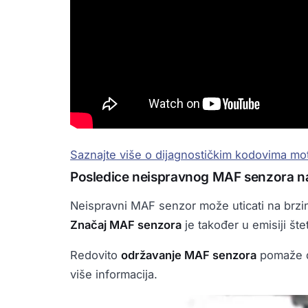
Saznajte više o dijagnostičkim kodovima mo
Posledice neispravnog MAF senzora n
Neispravni MAF senzor može uticati na brzin
Značaj MAF senzora
je također u emisiji št
Redovito
održavanje MAF senzora
pomaže da 
više informacija.