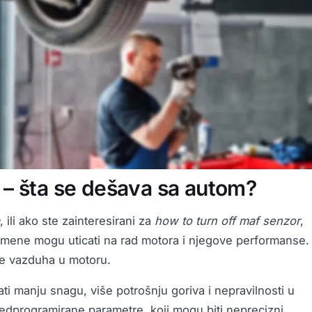
– šta se dešava sa autom?
, ili ako ste zainteresirani za
how to turn off maf senzor
,
mene mogu uticati na rad motora i njegove performanse.
ne vazduha u motoru.
i manju snagu, više potrošnju goriva i nepravilnosti u
redprogramirane parametre, koji mogu biti neprecizni.