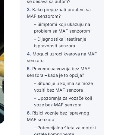
se dešava sa autom?
Kako prepoznati problem sa
MAF senzorom?
Simptomi koji ukazuju na
problem sa MAF senzorom
Dijagnostika i testiranje
ispravnosti senzora
Mogući uzroci kvarova na MAF
senzoru
Privremena voznja bez MAF
senzora – kada je to opcija?
Situacije u kojima se može
voziti bez MAF senzora
Upozorenja za vozače koji
voze bez MAF senzora
Rizici voznje bez ispravnog
MAF senzora
Potencijalna šteta za motor i
ostale komponente