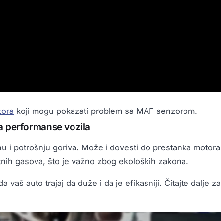
tora
koji mogu pokazati problem sa MAF senzorom.
a performanse vozila
u i potrošnju goriva. Može i dovesti do prestanka motora
etnih gasova, što je važno zbog ekoloških zakona.
vaš auto trajaj da duže i da je efikasniji. Čitajte dalje za