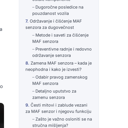
Dugoročne posledice na
pouzdanost vozila
Održavanje i čišćenje MAF
senzora za dugovečnost
ja
Metode i saveti za čišćenje
MAF senzora
Preventivne radnje i redovno
održavanje senzora
Zamena MAF senzora – kada je
neophodna i kako je izvesti?
Odabir pravog zamenskog
MAF senzora
ko
Detaljno uputstvo za
zamenu senzora
Česti mitovi i zablude vezani
za MAF senzor i njegovu funkciju
Zašto je važno osloniti se na
stručna mišljenja?