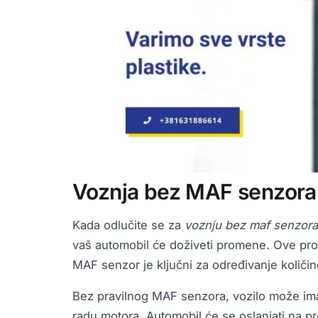
Voznja bez MAF senzora 
Kada odlučite se za
voznju bez maf senzora
vaš automobil će doživeti promene. Ove pro
MAF senzor je ključni za određivanje količi
Bez pravilnog MAF senzora, vozilo može imat
radu motora. Automobil će se oslanjati na p