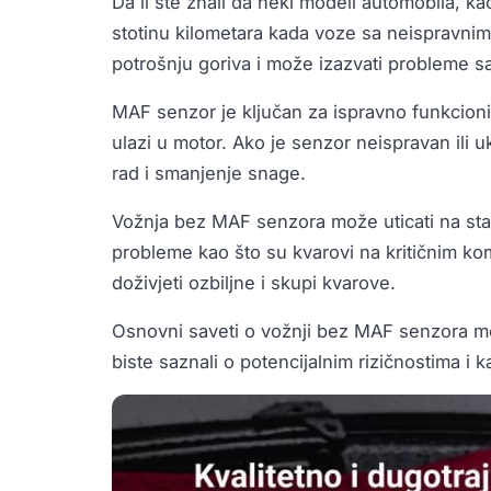
Da li ste znali da neki modeli automobila, ka
stotinu kilometara kada voze sa neisprav
potrošnju goriva i može izazvati probleme 
MAF senzor je ključan za ispravno funkcioni
ulazi u motor. Ako je senzor neispravan ili 
rad i smanjenje snage.
Vožnja bez MAF senzora može uticati na stan
probleme kao što su kvarovi na kritičnim k
doživjeti ozbiljne i skupi kvarove.
Osnovni saveti o vožnji bez MAF senzora mo
biste saznali o potencijalnim rizičnostima i 