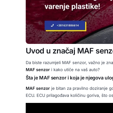
Uvod u značaj MAF senz
Da biste razumjeli MAF senzor, važno je zna
MAF senzor
i kako utiče na vaš auto?
Šta je MAF senzor i koja je njegova ul
MAF senzor
je bitan za pravilno doziranje g
ECU. ECU prilagođava količinu goriva, što o