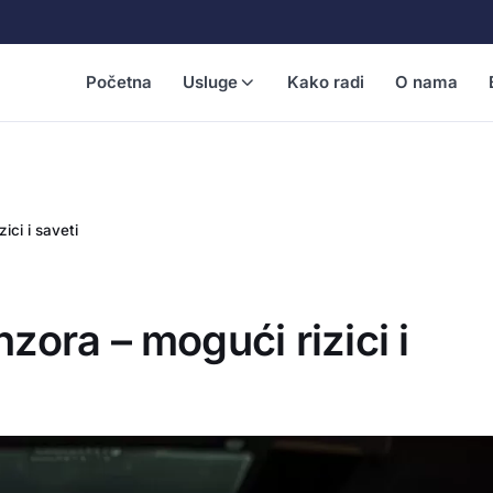
Početna
Usluge
Kako radi
O nama
ci i saveti
ora – mogući rizici i