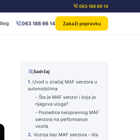
063 188 66 14
063 188 66 14
Blog
Zakaži popravku
Sadržaj
Uvod u značaj MAF senzora u
automobilima
Šta je MAF senzor i koja je
njegova uloga?
Posledice neispravnog MAF
senzora na performanse
vozila
Voznja bez MAF senzora – šta